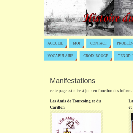
ACCUEIL
MOI
CONTACT
PROBLÈM
VOCABULAIRE
CROIX ROUGE
” EN 3D “
Manifestations
cette page est mise à jour en fonction des informa
Les Amis de Tourcoing et du
La
Carillon
et