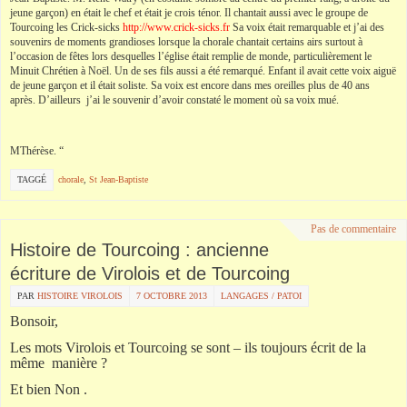
jeune garçon) en était le chef et était je crois ténor. Il chantait aussi avec le groupe de
Tourcoing les Crick-sicks
http://www.
crick-sicks.fr
Sa voix était remarquable et j’ai des
souvenirs de moments grandioses lorsque la chorale chantait certains airs surtout à
l’occasion de fêtes lors desquelles l’église était remplie de monde, particulièrement le
Minuit Chrétien à Noël. Un de ses fils aussi a été remarqué. Enfant il avait cette voix aiguë
de jeune garçon et il était soliste. Sa voix est encore dans mes oreilles plus de 40 ans
après. D’ailleurs j’ai le souvenir d’avoir constaté le moment où sa voix mué.
MThérèse. “
TAGGÉ
chorale
,
St Jean-Baptiste
Pas de commentaire
Histoire de Tourcoing : ancienne
écriture de Virolois et de Tourcoing
PAR
HISTOIRE VIROLOIS
7 OCTOBRE 2013
LANGAGES / PATOI
Bonsoir,
Les mots Virolois et Tourcoing se sont – ils toujours écrit de la
même manière ?
Et bien Non .