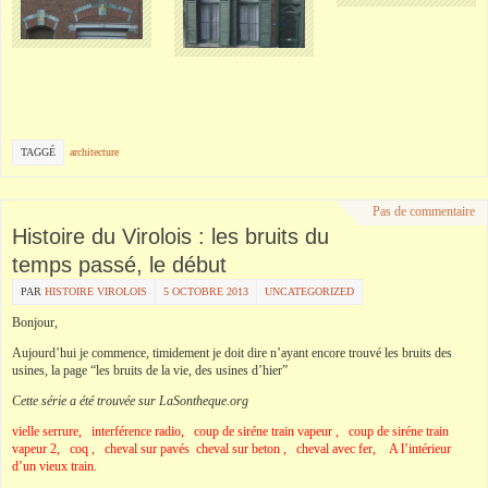
TAGGÉ
architecture
Pas de commentaire
Histoire du Virolois : les bruits du
temps passé, le début
PAR
HISTOIRE VIROLOIS
5 OCTOBRE 2013
UNCATEGORIZED
Bonjour,
Aujourd’hui je commence, timidement je doit dire n’ayant encore trouvé les bruits des
usines, la page “les bruits de la vie, des usines d’hier”
Cette série a été trouvée sur LaSontheque.org
vielle serrure
,
interférence radio
,
coup de siréne train vapeur
,
coup de siréne train
vapeur 2
,
coq
,
cheval sur pavés
cheval sur beton
,
cheval avec fer
,
A l’intérieur
d’un vieux train
.