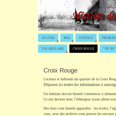
ACCUEIL
MOI
CONTACT
PROBLÈM
VOCABULAIRE
CROIX ROUGE
” EN 3D “
Croix Rouge
Lecteurs et habitants du quartier de la Croix Roug
Déposez ici toutes les informations à sauveg
Un habitant devrait bientôt commencer à alimente
Ce site devient donc l’hébergeur (nous allons trav
Des liens vont bientôt apparaître : les écoles, l’ég
vous, avez des archives vous pouvez les envoyer pa