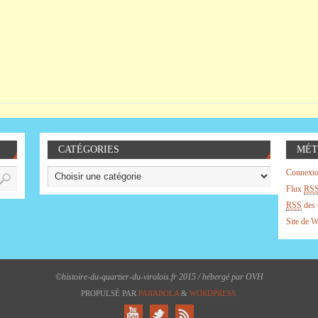
CATÉGORIES
MÉT
Connexi
Flux
RS
RSS
des 
Site de 
©histoire-du-quartier-du-virolois.fr 2015 / hébergé par OVH
PROPULSÉ PAR
PAЯABOLA
&
WORDPRESS.