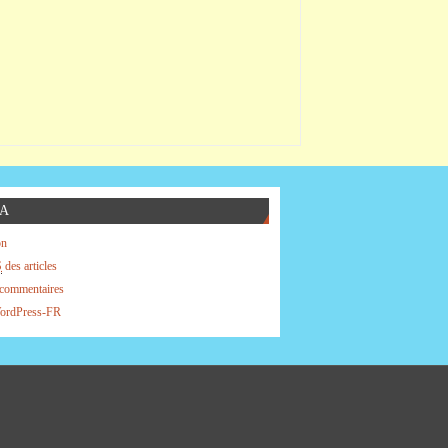
A
on
S
des articles
commentaires
WordPress-FR