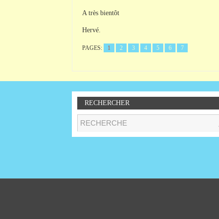
A très bientôt
Hervé.
PAGES:
1
2
3
4
5
6
7
RECHERCHER