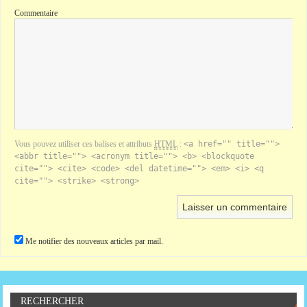
Commentaire
Vous pouvez utiliser ces balises et attributs
HTML
:
<a href="" title="">
<abbr title=""> <acronym title=""> <b> <blockquote
cite=""> <cite> <code> <del datetime=""> <em> <i> <q
cite=""> <strike> <strong>
Me notifier des nouveaux articles par mail.
RECHERCHER