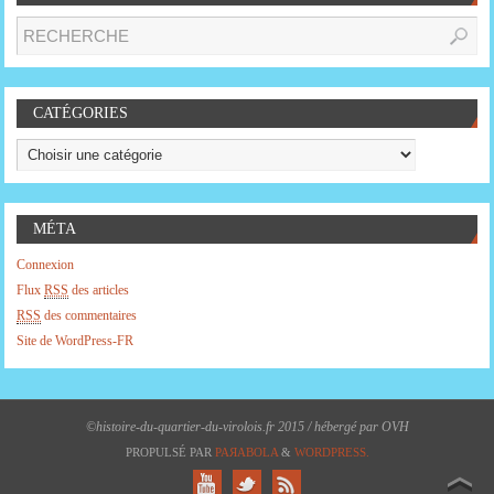
CATÉGORIES
MÉTA
Connexion
Flux
RSS
des articles
RSS
des commentaires
Site de WordPress-FR
©histoire-du-quartier-du-virolois.fr 2015 / hébergé par OVH
PROPULSÉ PAR
PAЯABOLA
&
WORDPRESS.