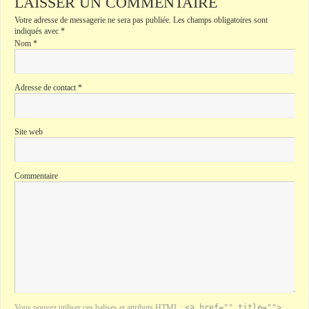
LAISSER UN COMMENTAIRE
Votre adresse de messagerie ne sera pas publiée.
Les champs obligatoires sont
indiqués avec
*
Nom
*
Adresse de contact
*
Site web
Commentaire
Vous pouvez utiliser ces balises et attributs
HTML
:
<a href="" title="">