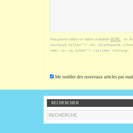
Vous pouvez utiliser ces balises et attributs
HTML
:
<a h
<acronym title=""> <b> <blockquote cite=
<em> <i> <q cite=""> <strike> <strong>
Me notifier des nouveaux articles par mail
RECHERCHER