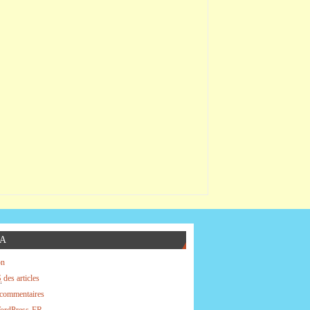
A
on
S
des articles
commentaires
WordPress-FR