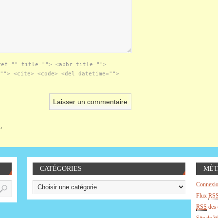
ref="" title=""> <abbr title="">
""> <cite> <code> <del datetime="">
.
CATÉGORIES
MÉT
Connexi
Flux
RS
RSS
des 
Site de 