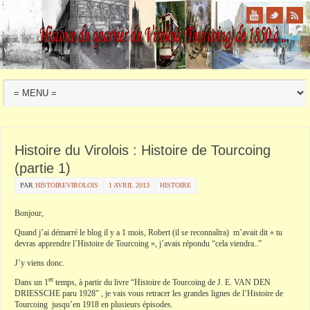
Histoire du Virolois : Histoire de Tourcoing
(partie 1)
PAR
HISTOIREVIROLOIS
1 AVRIL 2013
HISTOIRE
Bonjour,
Quand j’ai démarré le blog il y a 1 mois, Robert (il se reconnaîtra) m’avait dit « tu
devras apprendre l’Histoire de Tourcoing », j’avais répondu “cela viendra..”
J’y viens donc.
er
Dans un 1
temps, à partir du livre “Histoire de Tourcoing de J. E. VAN DEN
DRIESSCHE paru 1928″ , je vais vous retracer les grandes lignes de l’Histoire de
Tourcoing jusqu’en 1918 en plusieurs épisodes.