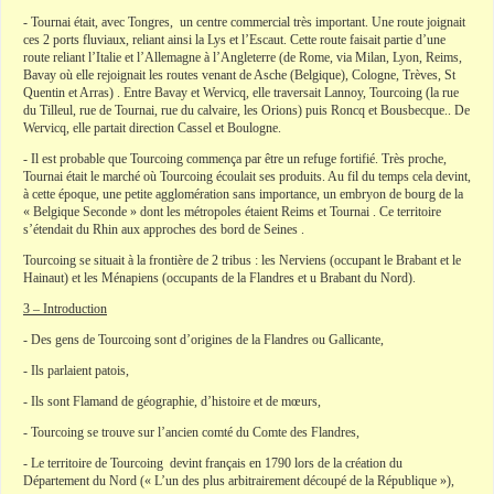
- Tournai était, avec Tongres, un centre commercial très important. Une route joignait
ces 2 ports fluviaux, reliant ainsi la Lys et l’Escaut. Cette route faisait partie d’une
route reliant l’Italie et l’Allemagne à l’Angleterre (de Rome, via Milan, Lyon, Reims,
Bavay où elle rejoignait les routes venant de Asche (Belgique), Cologne, Trèves, St
Quentin et Arras) . Entre Bavay et Wervicq, elle traversait Lannoy, Tourcoing (la rue
du Tilleul, rue de Tournai, rue du calvaire, les Orions) puis Roncq et Bousbecque.. De
Wervicq, elle partait direction Cassel et Boulogne.
- Il est probable que Tourcoing commença par être un refuge fortifié. Très proche,
Tournai était le marché où Tourcoing écoulait ses produits. Au fil du temps cela devint,
à cette époque, une petite agglomération sans importance, un embryon de bourg de la
« Belgique Seconde » dont les métropoles étaient Reims et Tournai . Ce territoire
s’étendait du Rhin aux approches des bord de Seines .
Tourcoing se situait à la frontière de 2 tribus : les Nerviens (occupant le Brabant et le
Hainaut) et les Ménapiens (occupants de la Flandres et u Brabant du Nord).
3 – Introduction
- Des gens de Tourcoing sont d’origines de la Flandres ou Gallicante,
- Ils parlaient patois,
- Ils sont Flamand de géographie, d’histoire et de mœurs,
- Tourcoing se trouve sur l’ancien comté du Comte des Flandres,
- Le territoire de Tourcoing devint français en 1790 lors de la création du
Département du Nord (« L’un des plus arbitrairement découpé de la République »),