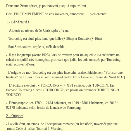
Dans une 2iéme séries, je poursuivrai jusqu’à aujourd’hui.
Ceci EN COMPLEMENT de vos souvenirs, annecdote….. bien entendu
1-
Généralités
- Altitude au niveau de St Christophe : 42 m,
- Tourcoing est situé plus haut que Lille (+ 26m) et Roubaix (+ 16m),
- Son Sous sol est argileux, mêlé de sable
- Il y a longtemps (avant 1928), lors de travaux pour un aqueduc il a été trouvé un
calcaire coquillé très homogène, prouvant que jadis, les sols occupés par Tourcoing
était recouvert d’eau.
- L’origine du mot Tourcoing est des plus incertain, vraisemblablement “Fort sur une
hauteur” de tur, tor : tour et ken : sommet (selon Brun Lavaine , Revue du Nord 1837)
- L’ écriture a évolué : « TORCOING » -> XVI e siècle, puis TURCOIN. En
flamand Tourcoing s’écrit « TORCONGE, en patois on prononce TORCOING et
TOURCO
- Démographie : en 1789 : 12184 habitants, en 1919 : 78011 habitants, en 2013 :
92178 habitants selon le site de la mairie de Tourcoing.
2 – Origines
- La ville était, au temps de l’occupation romaine (au Ier siècle) traversée par une
route. Celle ci reliait Tournai à Wervicq,