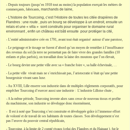
- Depuis toujours (jusqu’en 1918 tout au moins) la population exerçait les métiers de
commerçants, fabricants,
marchands de laine,
- L’histoire de Tourcoing, c’est l’Histoire de toutes les citée drapières de
Flandres : une route , puis un bourg se développe
à un endroit, ensuite un
relais et une « villa » sont construits pour organiser le domaine rural
environnant , enfin un château est bâti ensuite pour protéger la cité,
- L’entité administrative crée en 1791, avant tout était organisé autour d’une paroisse,
- Le peignage et le tissage ne furent d’abord qu’un moyen de remédier à l’insuffisance
des revenus du sol (la terre ne permettait pas de faire vivre des grandes familles (10
enfants et plus parfois), on travaillait donc la laine des moutons que l’on élevait,
- Le bourg devint une petite ville avec sa « franche foire », sa halle échevinale, …
- La petite ville vivait mais ne s’enrichissait pas, l’aristocratie n’était qu’une petite
bourgeoisie vivant sans luxe.
- Au XVIII, Lille enserre son industrie dans de multiples règlements corporatifs, pour
empêcher Tourcoing d’exercer aussi une industrie : L’industrie Lilloise chute ,
- A la même période, Tourcoing invente alors sans cesse de nouveau tissus et profite
du machinisme, son industrie se développe donc énormément,
- Il est à noté que Tourcoing s’est construite et développée grâce à l’immense effort
de volonté et de travail de ses habitants de toutes classes. Son développement n’est
pas l’œuvre du pouvoir central républicain,
- Tourcoing, à la limite de 2 comté rivaux (celui des Flandres et du Hainaut ), fut le