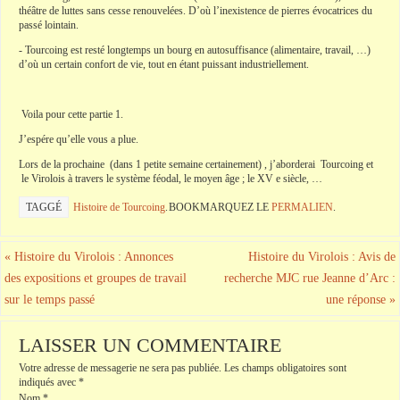
théâtre de luttes sans cesse renouvelées. D’où l’inexistence de pierres évocatrices du
passé lointain.
- Tourcoing est resté longtemps un bourg en autosuffisance (alimentaire, travail, …)
d’où un certain confort de vie, tout en étant puissant industriellement.
Voila pour cette partie 1.
J’espére qu’elle vous a plue.
Lors de la prochaine (dans 1 petite semaine certainement) , j’aborderai Tourcoing et
le Virolois à travers le système féodal, le moyen âge ; le XV e siècle, …
TAGGÉ
Histoire de Tourcoing
.
BOOKMARQUEZ LE
PERMALIEN
.
«
Histoire du Virolois : Annonces
Histoire du Virolois : Avis de
des expositions et groupes de travail
recherche MJC rue Jeanne d’Arc :
sur le temps passé
une réponse
»
LAISSER UN COMMENTAIRE
Votre adresse de messagerie ne sera pas publiée.
Les champs obligatoires sont
indiqués avec
*
Nom
*