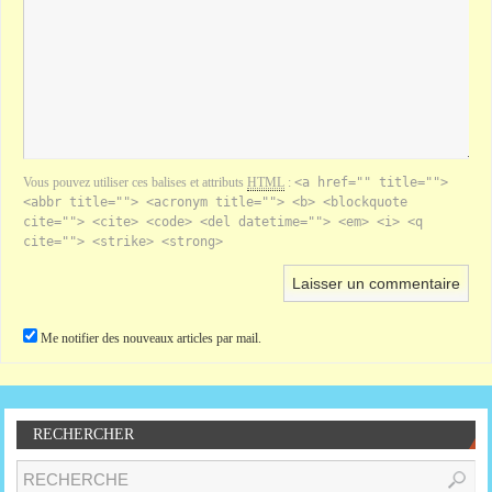
Vous pouvez utiliser ces balises et attributs
HTML
:
<a href="" title="">
<abbr title=""> <acronym title=""> <b> <blockquote
cite=""> <cite> <code> <del datetime=""> <em> <i> <q
cite=""> <strike> <strong>
Me notifier des nouveaux articles par mail.
RECHERCHER