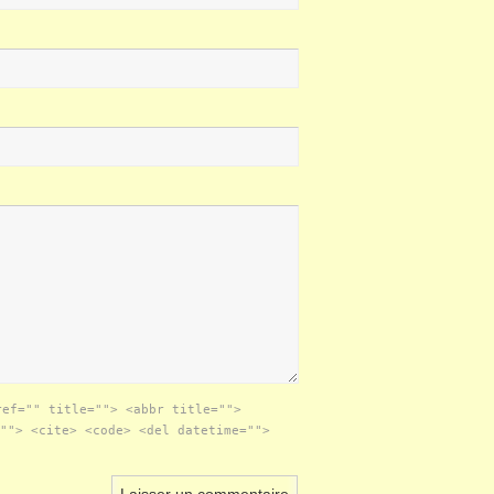
ref="" title=""> <abbr title="">
""> <cite> <code> <del datetime="">