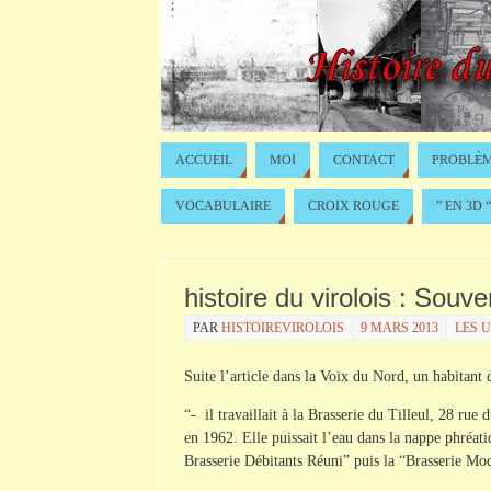
ACCUEIL
MOI
CONTACT
PROBLÈM
VOCABULAIRE
CROIX ROUGE
” EN 3D “
histoire du virolois : Souv
PAR
HISTOIREVIROLOIS
9 MARS 2013
LES 
Suite l’article dans la Voix du Nord, un habitant 
“- il travaillait à la Brasserie du Tilleul, 28 rue
en 1962. Elle puissait l’eau dans la nappe phréatiq
Brasserie Débitants Réuni” puis la “Brasserie Mod