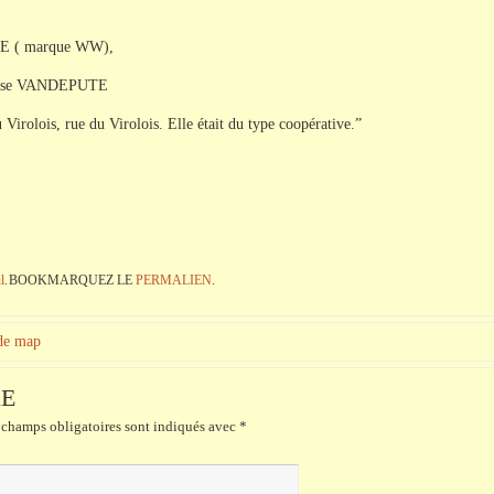
LQUE ( marque WW),
reprise VANDEPUTE
u Virolois, rue du Virolois. Elle était du type coopérative.”
l
.
BOOKMARQUEZ LE
PERMALIEN
.
 de map
RE
champs obligatoires sont indiqués avec
*