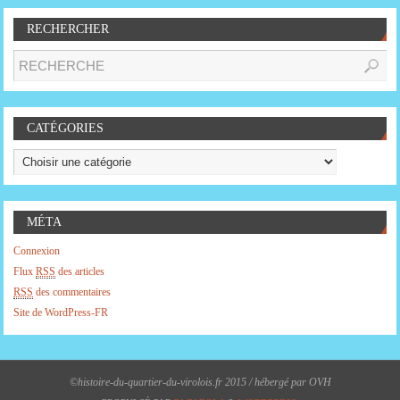
RECHERCHER
CATÉGORIES
MÉTA
Connexion
Flux
RSS
des articles
RSS
des commentaires
Site de WordPress-FR
©histoire-du-quartier-du-virolois.fr 2015 / hébergé par OVH