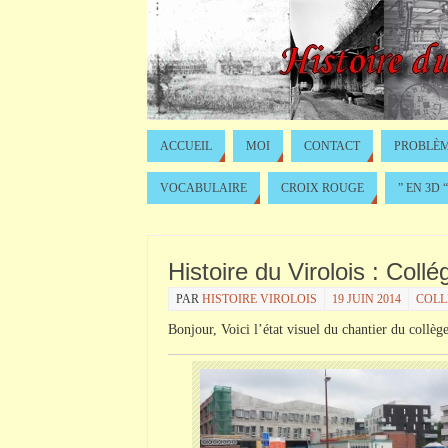
ACCUEIL
MOI
CONTACT
PROBLÈM
VOCABULAIRE
CROIX ROUGE
” EN 3D “
Histoire du Virolois : Col
PAR
HISTOIRE VIROLOIS
19 JUIN 2014
COLL
Bonjour, Voici l’état visuel du chantier du collèg