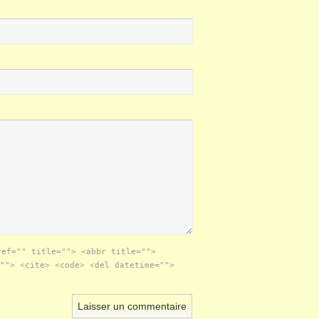
ref="" title=""> <abbr title="">
""> <cite> <code> <del datetime="">