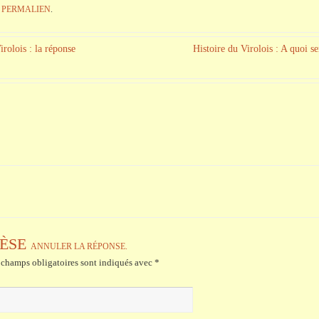
E
PERMALIEN
.
irolois : la réponse
Histoire du Virolois : A quoi s
ÈSE
ANNULER LA RÉPONSE.
champs obligatoires sont indiqués avec
*