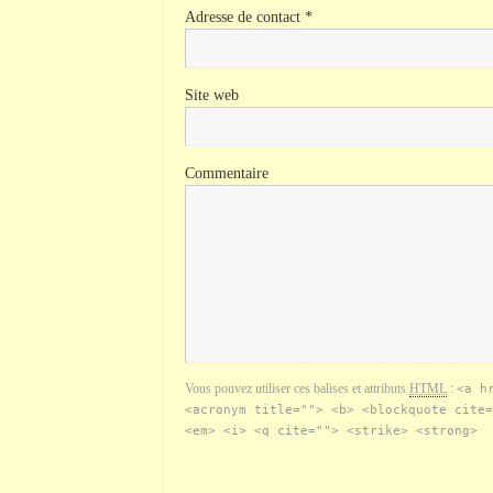
Adresse de contact
*
Site web
Commentaire
Vous pouvez utiliser ces balises et attributs
HTML
:
<a h
<acronym title=""> <b> <blockquote cite=
<em> <i> <q cite=""> <strike> <strong>