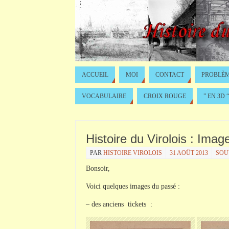
ACCUEIL
MOI
CONTACT
PROBLÈM
VOCABULAIRE
CROIX ROUGE
” EN 3D “
Histoire du Virolois : Ima
PAR
HISTOIRE VIROLOIS
31 AOÛT 2013
SOUV
Bonsoir,
Voici quelques images du passé :
– des anciens tickets :