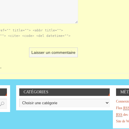
ref="" title=""> <abbr title="">
""> <cite> <code> <del datetime="">
.
CATÉGORIES
MÉT
Connexi
Flux
RS
RSS
des 
Site de 