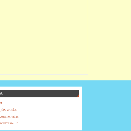
A
on
S
des articles
commentaires
WordPress-FR