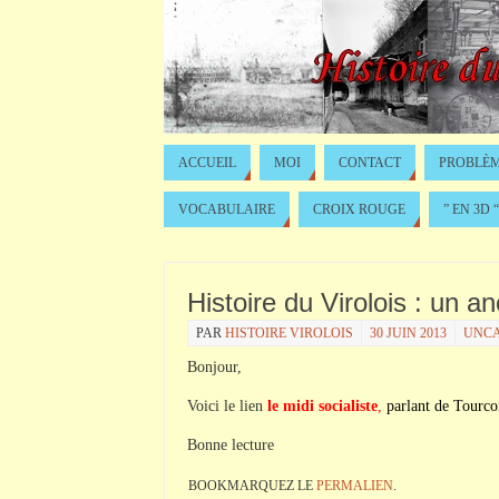
ACCUEIL
MOI
CONTACT
PROBLÈM
VOCABULAIRE
CROIX ROUGE
” EN 3D “
Histoire du Virolois : un an
PAR
HISTOIRE VIROLOIS
30 JUIN 2013
UNCA
Bonjour,
Voici le lien
le midi socialiste
,
parlant de Tourco
Bonne lecture
BOOKMARQUEZ LE
PERMALIEN
.