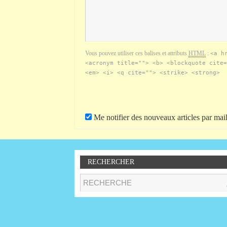
Vous pouvez utiliser ces balises et attributs
HTML
:
<a h
<acronym title=""> <b> <blockquote cite=
<em> <i> <q cite=""> <strike> <strong>
Me notifier des nouveaux articles par mail
RECHERCHER