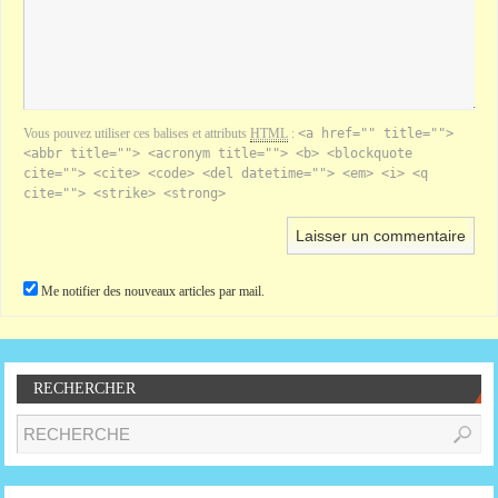
Vous pouvez utiliser ces balises et attributs
HTML
:
<a href="" title="">
<abbr title=""> <acronym title=""> <b> <blockquote
cite=""> <cite> <code> <del datetime=""> <em> <i> <q
cite=""> <strike> <strong>
Me notifier des nouveaux articles par mail.
RECHERCHER