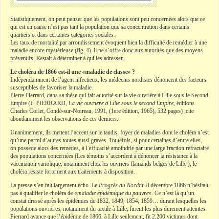
Statistiquement, on peut penser que les populations sont peu concernées alors que ce
qui est en cause n’est pas tant la population que sa concentration dans certains
quartiers et dans certaines catégories sociales.
Les taux de mortalité par arrondissement évoquent bien la difficulté de remédier à une
maladie encore mystérieuse (fig. 4). il ne s’offre donc aux autorités que des moyens
préventifs. Restait à déterminer à qui les adresser.
Le choléra de 1866 est-il une «maladie de classe» ?
Indépendamment de l’agent infectieux, les médecins nordistes dénoncent des facteurs
susceptibles de favoriser la maladie.
Pierre Pierrard, dans sa thèse qui fait autorité sur la vie ouvrière à Lille sous le Second
Empire (P. PIERRARD,
La vie ouvrière à Lille sous le second Empire
, éditions
Charles Corlet, Condé-sur-Noireau, 1991, (1ere édition, 1965), 532 pages) ,cite
abondamment les observations de ces derniers.
Unanimement, ils mettent l’accent sur le taudis, foyer de maladies dont le choléra n’est
qu’une parmi d’autres toutes aussi graves. Toutefois, si pour certaines d’entre elles,
on possède alors des remèdes, à l’efficacité amoindrie par une large fraction réfractaire
des populations concernées (Les témoins s’accordent à dénoncer la résistance à la
vaccination variolique, notamment chez les ouvriers flamands belges de Lille.), le
choléra résiste fortement aux traitements à disposition.
La presse s’en fait largement écho. Le
Progrès du Nord
du 8 décembre 1866 n’hésitait
pas à qualifier le choléra de «
maladie épidémique du pauvre
». Ce n’est là qu’un
constat dressé après les épidémies de 1832, 1849, 1854, 1859… durant lesquelles les
populations ouvrières, notamment du textile à Lille, furent les plus durement atteintes.
Pierrard avance que l’épidémie de 1866, à Lille seulement, fit 2.200 victimes dont