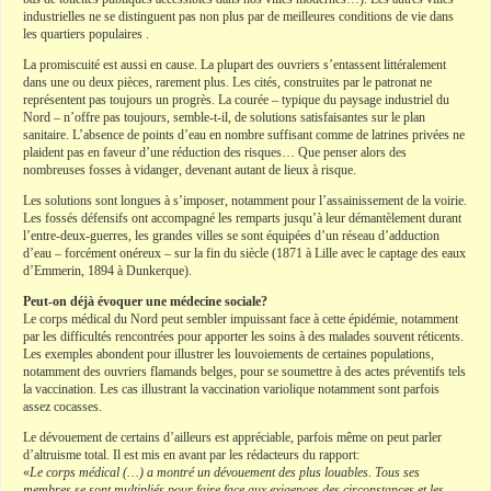
industrielles ne se distinguent pas non plus par de meilleures conditions de vie dans
les quartiers populaires .
La promiscuité est aussi en cause. La plupart des ouvriers s’entassent littéralement
dans une ou deux pièces, rarement plus. Les cités, construites par le patronat ne
représentent pas toujours un progrès. La courée – typique du paysage industriel du
Nord – n’offre pas toujours, semble-t-il, de solutions satisfaisantes sur le plan
sanitaire. L’absence de points d’eau en nombre suffisant comme de latrines privées ne
plaident pas en faveur d’une réduction des risques… Que penser alors des
nombreuses fosses à vidanger, devenant autant de lieux à risque.
Les solutions sont longues à s’imposer, notamment pour l’assainissement de la voirie.
Les fossés défensifs ont accompagné les remparts jusqu’à leur démantèlement durant
l’entre-deux-guerres, les grandes villes se sont équipées d’un réseau d’adduction
d’eau – forcément onéreux – sur la fin du siècle (1871 à Lille avec le captage des eaux
d’Emmerin, 1894 à Dunkerque).
Peut-on déjà évoquer une médecine sociale?
Le corps médical du Nord peut sembler impuissant face à cette épidémie, notamment
par les difficultés rencontrées pour apporter les soins à des malades souvent réticents.
Les exemples abondent pour illustrer les louvoiements de certaines populations,
notamment des ouvriers flamands belges, pour se soumettre à des actes préventifs tels
la vaccination. Les cas illustrant la vaccination variolique notamment sont parfois
assez cocasses.
Le dévouement de certains d’ailleurs est appréciable, parfois même on peut parler
d’altruisme total. Il est mis en avant par les rédacteurs du rapport:
«
Le corps médical (…) a montré un dévouement des plus louables. Tous ses
membres se sont multipliés pour faire face aux exigences des circonstances et les