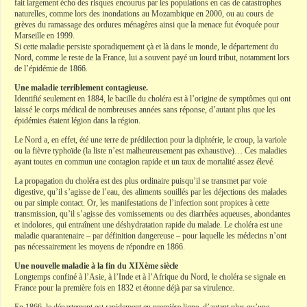
fait largement écho des risques encourus par les populations en cas de catastrophes
naturelles, comme lors des inondations au Mozambique en 2000, ou au cours de
grèves du ramassage des ordures ménagères ainsi que la menace fut évoquée pour
Marseille en 1999.
Si cette maladie persiste sporadiquement çà et là dans le monde, le département du
Nord, comme le reste de la France, lui a souvent payé un lourd tribut, notamment lors
de l’épidémie de 1866.
Une maladie terriblement contagieuse.
Identifié seulement en 1884, le bacille du choléra est à l’origine de symptômes qui ont
laissé le corps médical de nombreuses années sans réponse, d’autant plus que les
épidémies étaient légion dans la région.
Le Nord a, en effet, été une terre de prédilection pour la diphtérie, le croup, la variole
ou la fièvre typhoïde (la liste n’est malheureusement pas exhaustive)… Ces maladies
ayant toutes en commun une contagion rapide et un taux de mortalité assez élevé.
La propagation du choléra est des plus ordinaire puisqu’il se transmet par voie
digestive, qu’il s’agisse de l’eau, des aliments souillés par les déjections des malades
ou par simple contact. Or, les manifestations de l’infection sont propices à cette
transmission, qu’il s’agisse des vomissements ou des diarrhées aqueuses, abondantes
et indolores, qui entraînent une déshydratation rapide du malade. Le choléra est une
maladie quarantenaire – par définition dangereuse – pour laquelle les médecins n’ont
pas nécessairement les moyens de répondre en 1866.
Une nouvelle maladie à la fin du XIXème siècle
Longtemps confiné à l’Asie, à l’Inde et à l’Afrique du Nord, le choléra se signale en
France pour la première fois en 1832 et étonne déjà par sa virulence.