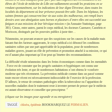
élèves de l’école de médecine de Lille ont vaillamment secondé les praticiens en se
rendant spontanément, sur les indications de leur digne Directeur, dans toutes les
localités du département où leur présence pouvait être utile. Dans les hôpitaux, les
saintes femmes qui consacrent leur vie aux soins des malheureux, ont rempli leurs
devoirs avec une abnégation sans bornes et plusieurs d’entre elles ont succombé aux
fatigues et aux missions de leur héroïque mission
.» (in Annuaire Statistique, page
381). Citons, entre autres, parmi le corps médical, les docteurs Cazenave, Castelein et
Morisson, distingués par les pouvoirs publics à juste titre…
Néanmoins, ne pouvant avancer que des suspicions sur les causes de la maladie mais
faisant état des facteurs aggravants, le corps médical a ici dénoncé les conditions
sanitaires subies par une part appréciable de la population, pour de nombreuses
maladies graves, jouant un rôle de prévention et promotion attaché à sa mission, ce qui
est d’autant plus important qu’il ne peut qu’émettre des recommandations.
La difficulté réside néanmoins dans les freins économiques comme dans les mentalités
. Force est de constater que les progrès sanitaires et hygiéniques ont connu une
évolution très lente, et que de nombreuses habitations n’ont obtenu le «confort»
moderne que très récemment. La prévention médicale comme dans un passé somme
toute encore récent est nécessairement indissociable de l’exercice de la profession.
D’ailleurs, le retour de certaines pathologies telles la tuberculose ou l’apparition de
nouvelles maladies dont le traitement reste à inventer permet de penser que le médecin
est autant observateur et conseiller que prescripteur. ”
(cliquez sur les images pour agrandir et ou enregistrer)
TAGGÉ
chloéra
,
épidémie
.
BOOKMARQUEZ LE
PERMALIEN
.