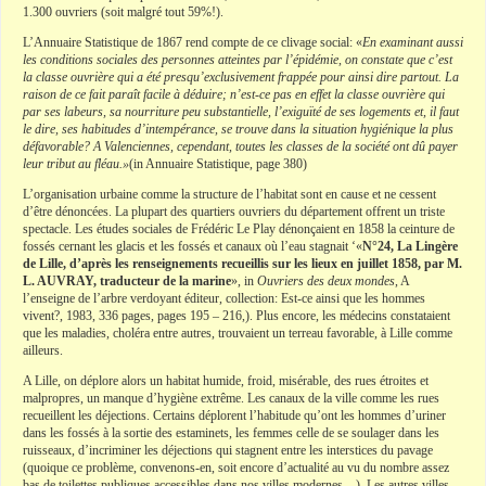
1.300 ouvriers (soit malgré tout 59%!).
L’Annuaire Statistique de 1867 rend compte de ce clivage social: «
En examinant aussi
les conditions sociales des personnes atteintes par l’épidémie, on constate que c’est
la classe ouvrière qui a été presqu’exclusivement frappée pour ainsi dire partout. La
raison de ce fait paraît facile à déduire; n’est-ce pas en effet la classe ouvrière qui
par ses labeurs, sa nourriture peu substantielle, l’exiguïté de ses logements et, il faut
le dire, ses habitudes d’intempérance, se trouve dans la situation hygiénique la plus
défavorable? A Valenciennes, cependant, toutes les classes de la société ont dû payer
leur tribut au fléau.»
(in Annuaire Statistique, page 380)
L’organisation urbaine comme la structure de l’habitat sont en cause et ne cessent
d’être dénoncées. La plupart des quartiers ouvriers du département offrent un triste
spectacle. Les études sociales de Frédéric Le Play dénonçaient en 1858 la ceinture de
fossés cernant les glacis et les fossés et canaux où l’eau stagnait ‘«
N°24, La Lingère
de Lille, d’après les renseignements recueillis sur les lieux en juillet 1858, par M.
L. AUVRAY, traducteur de la marine
», in
Ouvriers des deux mondes
, A
l’enseigne de l’arbre verdoyant éditeur, collection: Est-ce ainsi que les hommes
vivent?, 1983, 336 pages, pages 195 – 216,). Plus encore, les médecins constataient
que les maladies, choléra entre autres, trouvaient un terreau favorable, à Lille comme
ailleurs.
A Lille, on déplore alors un habitat humide, froid, misérable, des rues étroites et
malpropres, un manque d’hygiène extrême. Les canaux de la ville comme les rues
recueillent les déjections. Certains déplorent l’habitude qu’ont les hommes d’uriner
dans les fossés à la sortie des estaminets, les femmes celle de se soulager dans les
ruisseaux, d’incriminer les déjections qui stagnent entre les interstices du pavage
(quoique ce problème, convenons-en, soit encore d’actualité au vu du nombre assez
bas de toilettes publiques accessibles dans nos villes modernes…). Les autres villes