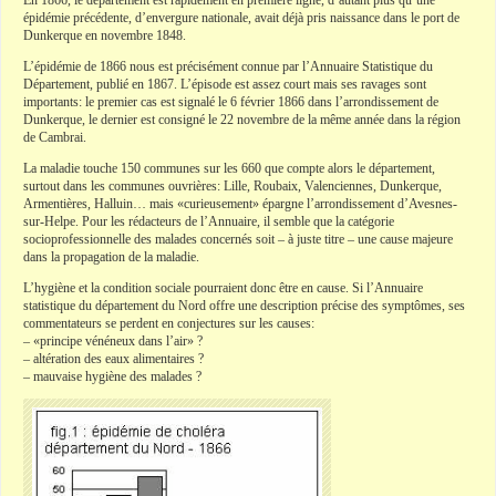
En 1866, le département est rapidement en première ligne, d’autant plus qu’une
épidémie précédente, d’envergure nationale, avait déjà pris naissance dans le port de
Dunkerque en novembre 1848.
L’épidémie de 1866 nous est précisément connue par l’Annuaire Statistique du
Département, publié en 1867. L’épisode est assez court mais ses ravages sont
importants: le premier cas est signalé le 6 février 1866 dans l’arrondissement de
Dunkerque, le dernier est consigné le 22 novembre de la même année dans la région
de Cambrai.
La maladie touche 150 communes sur les 660 que compte alors le département,
surtout dans les communes ouvrières: Lille, Roubaix, Valenciennes, Dunkerque,
Armentières, Halluin… mais «curieusement» épargne l’arrondissement d’Avesnes-
sur-Helpe. Pour les rédacteurs de l’Annuaire, il semble que la catégorie
socioprofessionnelle des malades concernés soit – à juste titre – une cause majeure
dans la propagation de la maladie.
L’hygiène et la condition sociale pourraient donc être en cause. Si l’Annuaire
statistique du département du Nord offre une description précise des symptômes, ses
commentateurs se perdent en conjectures sur les causes:
– «principe vénéneux dans l’air» ?
– altération des eaux alimentaires ?
– mauvaise hygiène des malades ?