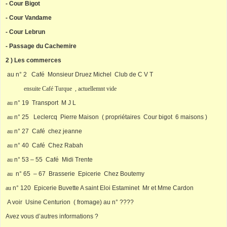
-
Cour Bigot
- Cour
Vandame
- Cour Lebrun
- Passage du Cachemire
2 ) Les commerces
au n° 2 Café Monsieur Druez Michel Club de C V T
ensuite Café Turque , actuellemnt vide
au
n° 19 Transport M J L
au
n° 25 Leclercq Pierre Maison ( propriétaires Cour bigot 6 maisons )
au
n° 27 Café chez jeanne
au
n° 40 Café Chez Rabah
au
n° 53 – 55 Café Midi Trente
au
n° 65 – 67 Brasserie Epicerie Chez Boutemy
au
n° 120 Epicerie Buvette A saint Eloi Estaminet Mr et Mme Cardon
A voir Usine Centurion ( fromage) au n° ????
Avez vous d’autres informations ?