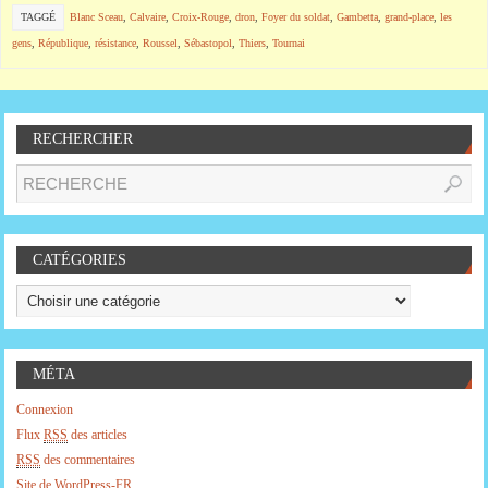
TAGGÉ
Blanc Sceau
,
Calvaire
,
Croix-Rouge
,
dron
,
Foyer du soldat
,
Gambetta
,
grand-place
,
les
gens
,
République
,
résistance
,
Roussel
,
Sébastopol
,
Thiers
,
Tournai
RECHERCHER
CATÉGORIES
MÉTA
Connexion
Flux
RSS
des articles
RSS
des commentaires
Site de WordPress-FR