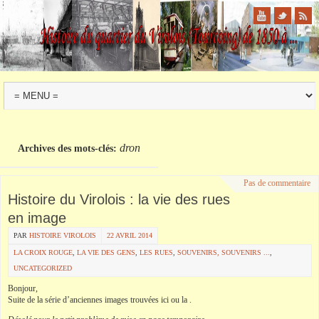
dron
Archives des mots-clés:
Pas de commentaire
Histoire du Virolois : la vie des rues
en image
PAR
HISTOIRE VIROLOIS
22 AVRIL 2014
LA CROIX ROUGE
,
LA VIE DES GENS
,
LES RUES
,
SOUVENIRS, SOUVENIRS ...
,
UNCATEGORIZED
Bonjour,
Suite de la série d’anciennes images
trouvées
ici ou la .