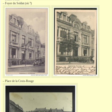
–
Foyer
du Soldat (où ?)
– Place de la Croix-Rouge