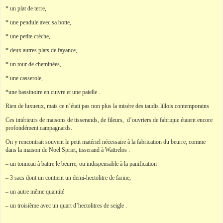
* un plat de terre,
* une pendule avec sa botte,
* une petite crèche,
* deux autres plats de fayance,
* un tour de cheminées,
* une casserole,
*une bassinoire en cuivre et une paielle .
Rien de luxueux, mais ce n’était pas non plus la misère des taudis lillois contemporains
Ces intérieurs de maisons de tisserands, de fileurs, d’ouvriers de fabrique étaient encore
profondément campagnards.
On y rencontrait souvent le petit matériel nécessaire à la fabrication du beurre, comme
dans la maison de Noël Spriet, tisserand à Wattrelos :
– un tonneau à battre le beurre, ou indispensable à la panification
– 3 sacs dont un contient un demi-hectolitre de farine,
– un autre même quantité
– un troisième avec un quart d’hectolitres de seigle .