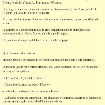
Dudus, ferme de la Vigne, La Bourgogne, le Fresnoy.
Des rangées de maisons identiques commencent à apparaitre (tel au Flocon, à la Petite
Alouette (sur la route de Lille à Roubaix))
On construisait n’importe où suivant le bon vouloir du lotisseur souvent propriétaire du
terrain.
Le cadastre de 1850 ne montre pas de gros changement dans la philosophie des
implantations si ce n’est au Sud-est dans la zone de la gare.
On peut donc dire que l(habitat ouvrier est né à la campagne.
b) Les intérieurs des maisons
En règle générale, les maison du tisserand était modeste, mais loin d’être misérable .
e répartissait
Le mobilier (garde-robe,coffres,armoires, lits, tables et chaises, buffet..) s
dans quelques pièces.
Outre l’ouvroir, Il y avait la cuisine :
– Cette pièce contenait un foyer « l’étuve »,
– La famille y partageait les repas autour de la table
– La batterie de cuisine comprenait : des chaudrons et marmites, casseroles et écumeuses
souvent en cuivre, de la vaisselle d’étain et de valence .