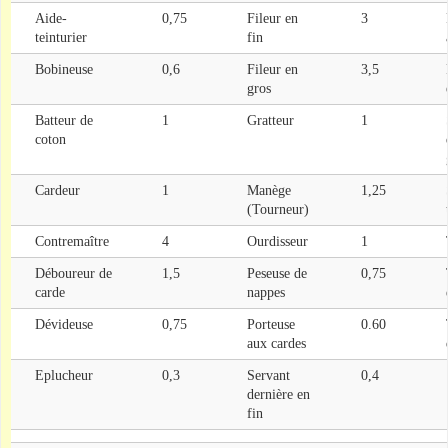
Aide-
0,75
Fileur en
3
teinturier
fin
Bobineuse
0,6
Fileur en
3,5
gros
Batteur de
1
Gratteur
1
coton
Cardeur
1
Manège
1,25
(Tourneur)
Contremaître
4
Ourdisseur
1
Déboureur de
1,5
Peseuse de
0,75
carde
nappes
Dévideuse
0,75
Porteuse
0.60
aux cardes
Eplucheur
0,3
Servant
0,4
dernière en
fin