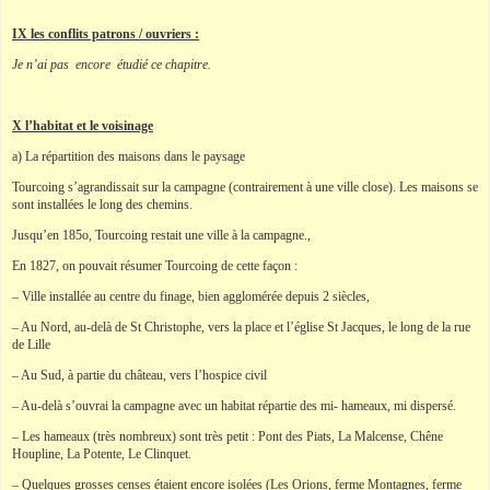
IX les conflits patrons / ouvriers :
Je n’ai pas encore étudié ce chapitre.
X l’habitat et le voisinage
a) La répartition des maisons dans le paysage
Tourcoing s’agrandissait sur la campagne (contrairement à une ville close). Les maisons se
sont installées le long des chemins.
Jusqu’en 185o, Tourcoing restait une ville à la campagne.,
En 1827, on pouvait résumer Tourcoing de cette façon :
– Ville installée au centre du finage, bien agglomérée depuis 2 siècles,
– Au Nord, au-delà de St Christophe, vers la place et l’église St Jacques, le long de la rue
de Lille
– Au Sud, à partie du château, vers l’hospice civil
– Au-delà s’ouvrai la campagne avec un habitat répartie des mi- hameaux, mi dispersé.
– Les hameaux (très nombreux) sont très petit : Pont des Piats, La Malcense, Chêne
Houpline, La Potente, Le Clinquet.
– Quelques grosses censes étaient encore isolées (Les Orions, ferme Montagnes, ferme