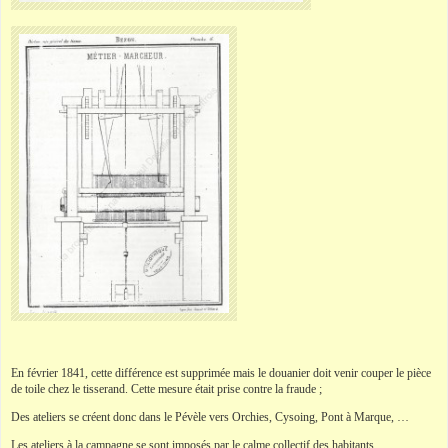
En février 1841, cette différence est supprimée mais le douanier doit venir couper le pièce
de toile chez le tisserand. Cette mesure était prise contre la fraude ;
Des ateliers se créent donc dans le Pévèle vers Orchies, Cysoing, Pont à Marque, …
Les ateliers à la campagne se sont imposés par le calme collectif des habitants