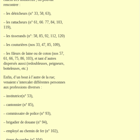
rencontrer :
– les détricheurs (n° 33, 58, 63),
– les rattacheurs (n° 61, 66. 77, 84, 103,
119),
– les tisserands (n°: 58, 85, 92, 112, 120)
– les couturières (nos 33, 47, 85, 109),
– les fileurs de laine ou de coton (nos 57,
61, 66, 75, 86, 103), et tant d’autres
dispersés aussi (redoubleuses, peigneurs,
botteleuses, etc.)
Enfin, d’un bout à l’autre de la rue;
venaient s’intercaler différentes personnes
aux professions diverses :
– institutrice(n° 53),
– cantonnier (n° 85),
– commissaire de police (n° 93),
– brigadier de douane (n° 94),
– employé au chemin de fer (n° 102),
– tireur de cordes (n° 104),