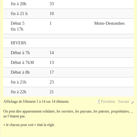
fin à 20h
33
fin à 21 h
10
Début 5
1
Motte-Destombes
fin 17h
HIVERS
Début à 7h
14
Début à 7h30
13
Début à 8h
17
fin à 21h
23
fin à 22h
21
Affichage de l'élement 1 à 14 sur 14 éléments
Précédent
Suivant
On peut dire apparemment solidaire, les ouvriers, les paysans, les patrons, propriétaires, .,
ne l’étaient pas.
« le chacun pour soit » était la règle.