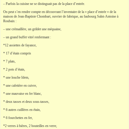
– Parfois la cuisine ne se distinguait pas de la place d’entrée.
On peut s’en rendre compte en découvrant l’inventaire de la « place d’entrée » de la
maison de Jean-Baptiste Chombart, ouvrier de fabrique, au faubourg Salnt-Antoine à
Roubaix :
– une crémaillère, un grildet une méquaine,
– un grand buffet vitré renfermant :
*12 assiettes de fayance,
* 17 d’étain compris
* 7 plats,
* 2 pots d’étain,
* une louche Idem,
* une cafetière en cuivre,
* une mauvaise en fer blanc,
* deux tasses et deux sous-tasses,
* 6 autres cuillères en étain,
* 6 fourchettes en fer,
*2 verres à bières, 2 bouteilles en verre,