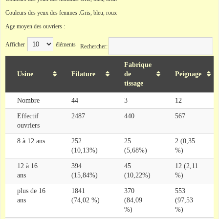
Couleurs des yeux des femmes :Gris, bleu, roux
Age moyen des ouvriers :
Afficher
éléments
Rechercher:
Fabrique
Usine
Filature
de
Peignage
tissage
Nombre
44
3
12
Effectif
2487
440
567
ouvriers
8 à 12 ans
252
25
2 (0,35
(10,13%)
(5,68%)
%)
12 à 16
394
45
12 (2,11
ans
(15,84%)
(10,22%)
%)
plus de 16
1841
370
553
ans
(74,02 %)
(84,09
(97,53
%)
%)