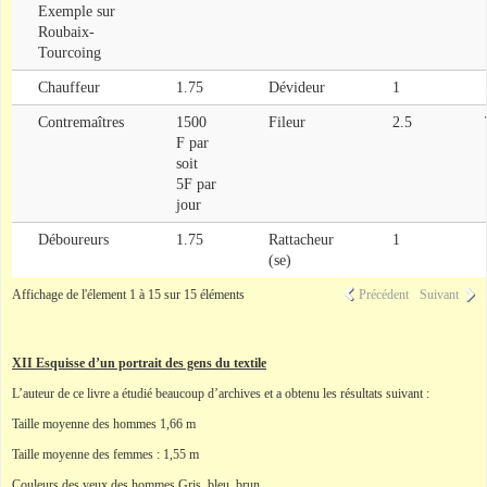
Exemple sur
Roubaix-
Tourcoing
Chauffeur
1.75
Dévideur
1
Contremaîtres
1500
Fileur
2.5
F par
soit
5F par
jour
Déboureurs
1.75
Rattacheur
1
(se)
Affichage de l'élement 1 à 15 sur 15 éléments
Précédent
Suivant
XII Esquisse d’un portrait des gens du textile
L’auteur de ce livre a étudié beaucoup d’archives et a obtenu les résultats suivant :
Taille moyenne des hommes 1,66 m
Taille moyenne des femmes : 1,55 m
Couleurs des yeux des hommes Gris, bleu, brun