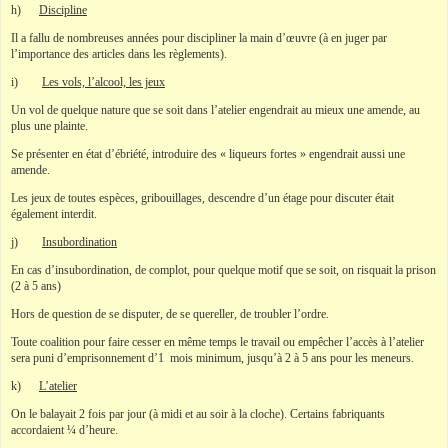
h)
Discipline
Il a fallu de nombreuses années pour discipliner la main d’œuvre (à en juger par
l’importance des articles dans les règlements).
i)
Les vols, l’alcool, les jeux
Un vol de quelque nature que se soit dans l’atelier engendrait au mieux une amende, au
plus une plainte.
Se présenter en état d’ébriété, introduire des « liqueurs fortes » engendrait aussi une
amende.
Les jeux de toutes espèces, gribouillages, descendre d’un étage pour discuter était
également interdit.
j)
Insubordination
En cas d’insubordination, de complot, pour quelque motif que se soit, on risquait la prison
(2 à 5 ans)
Hors de question de se disputer, de se quereller, de troubler l’ordre.
Toute coalition pour faire cesser en même temps le travail ou empêcher l’accès à l’atelier
sera puni d’emprisonnement d’1 mois minimum, jusqu’à 2 à 5 ans pour les meneurs.
k)
L’atelier
On le balayait 2 fois par jour (à midi et au soir à la cloche). Certains fabriquants
accordaient ¼ d’heure.