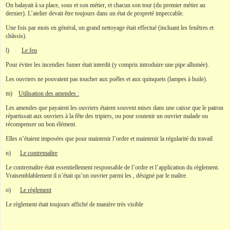
On balayait à sa place, sous et son métier, et chacun son tour (du premier métier au
dernier). L’atelier devait être toujours dans un état de propreté impeccable.
Une fois par mois en général, un grand nettoyage était effectué (incluant les fenêtres et
châssis).
l)
Le feu
Pour éviter les incendies fumer était interdit (y compris introduire une pipe allumée).
Les ouvriers ne pouvaient pas toucher aux poêles et aux quinquets (lampes à huile).
m)
Utilisation des amendes :
Les amendes que payaient les ouvriers étaient souvent mises dans une caisse que le patron
répartissait aux ouvriers à la fête des tripiers, ou pour soutenir un ouvrier malade ou
récompenser un bon élément.
Elles n’étaient imposées que pour maintenir l’ordre et maintenir la régularité du travail
n)
Le contremaître
Le contremaître était essentiellement responsable de l’ordre et l’application du règlement.
Vraisemblablement il n’était qu’un ouvrier parmi les , désigné par le maître.
o)
Le règlement
Le règlement était toujours affiché de manière très visible