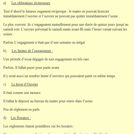
a)
Les obligations réciproques
Tout d’abord le fameux engament réciproque : le maitre ne pouvait licencier
immédiatement l’ouvrier et l’ouvrier ne pouvait pas quitter immédiatement l’usine .
Le plus souvent ils s’engageaient mutuellement pour une durée de quinze jours jusqu’au
samedi soir. L’ouvrier prévenait le samedi matin avant 8h mais l’heure variait suivant les
usines.
Parfois L’engagement n’était que d’une semaine ou inégal.
b)
Les limites de l’engagement :
Une période d’essai dégagée de tout engagement est très rare.
Parfois, Il fallait payer pour partir avant.
Il y avait aussi un nombre limité d’ouvriers qui pouvaient partir en même temps.
c)
Le livret d’Ouvrier
Il était comme une menace.
Il fallait le déposer au bureau du maitre pour entrer dans l’usine.
Peu de règlement en parle.
d)
Les Horaires :
Les règlements étaient pointilleux sur les horaires :