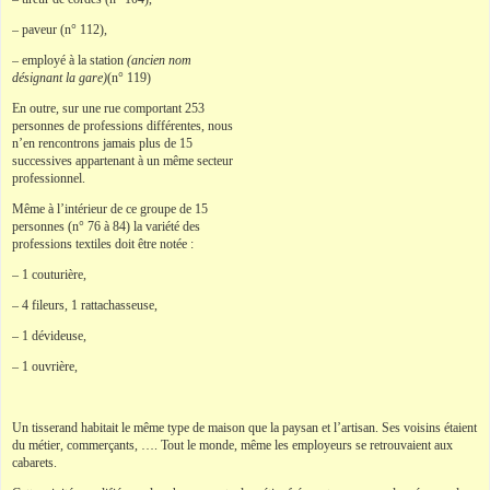
– paveur (n° 112),
– employé à la station
(ancien nom
désignant la gare)
(n° 119)
En outre, sur une rue comportant 253
personnes de professions différentes, nous
n’en rencontrons jamais plus de 15
successives appartenant à un même secteur
professionnel.
Même à l’intérieur de ce groupe de 15
personnes (n° 76 à 84) la variété des
professions textiles doit être notée :
– 1 couturière,
– 4 fileurs, 1 rattachasseuse,
– 1 dévideuse,
– 1 ouvrière,
Un tisserand habitait le même type de maison que la paysan et l’artisan. Ses voisins étaient
du métier, commerçants, …. Tout le monde, même les employeurs se retrouvaient aux
cabarets.