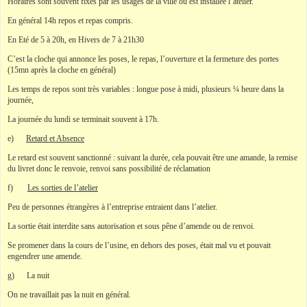
Horaires sont souvent fixés par les usages de la ville où est installée l’atelier.
En général 14h repos et repas compris.
En Eté de 5 à 20h, en Hivers de 7 à 21h30
C’est la cloche qui annonce les poses, le repas, l’ouverture et la fermeture des portes
(15mn après la cloche en général)
Les temps de repos sont très variables : longue pose à midi, plusieurs ¼ heure dans la
journée,
La journée du lundi se terminait souvent à 17h.
e)
Retard et Absence
Le retard est souvent sanctionné : suivant la durée, cela pouvait être une amande, la remise
du livret donc le renvoie, renvoi sans possibilité de réclamation
f)
Les sorties de l’atelier
Peu de personnes étrangères à l’entreprise entraient dans l’atelier.
La sortie était interdite sans autorisation et sous pêne d’amende ou de renvoi.
Se promener dans la cours de l’usine, en dehors des poses, était mal vu et pouvait
engendrer une amende.
g) La nuit
On ne travaillait pas la nuit en général.