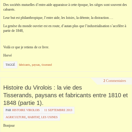
Des sociétés mutuelles d’entre-aide apparaisse à cette époque, les sièges sont souvent des
cabarets.
Leur but est philanthropique, l’entre aide, les loisirs, la détente, la distraction….
La genèse du monde ouvrier est en route, d’autan plus que l’industrialisation s’accélère à
partir de 1848,
Voilà ce que je retiens de ce livre.
Hervé
TAGGÉ
fabricants
,
paysan
,
tisserand
2
Commentaires
Histoire du Virolois : la vie des
Tisserands, paysans et fabricants entre 1810 et
1848 (partie 1).
PAR
HISTOIRE VIROLOIS
11 SEPTEMBRE 2013
AGRICULTURE
,
HABITAT
,
LES USINES
Bonjour