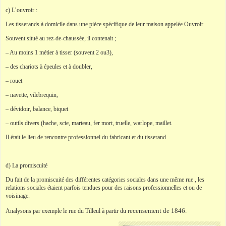
c) L’ouvroir :
Les tisserands à domicile dans une pièce spécifique de leur maison appelée Ouvroir
Souvent situé au rez-de-chaussée, il contenait ;
– Au moins 1 métier à tisser (souvent 2 ou3),
– des chariots à épeules et à doubler,
– rouet
– navette, vilebrequin,
– dévidoir, balance, biquet
– outils divers (hache, scie, marteau, fer mort, truelle, warlope, maillet.
Il était le lieu de rencontre professionnel du fabricant et du tisserand
d) La promiscuité
Du fait de la promiscuité des différentes catégories sociales dans une même rue , les
relations sociales étaient parfois tendues pour des raisons professionnelles et ou de
voisinage.
ecensement de 1846.
Analysons par exemple le rue du Tilleul à partir du r