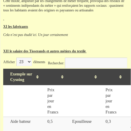
Cette mixité, amplifiée par les changements de métier fréquent, provoqua des réseaux de
« sentiments indépendants du métier » qui renforçaient les rapports sociaux : quasiment
tous les habitants avaient des origines es paysannes ou artisanales
XI les fabricants
Cela n’est pas étudié ici. Un jour certainement
XII le salaire des Tisserands et autres métiers du textile
Afficher
éléments
Rechercher:
Exemple sur
Cysoing
Prix
Prix
par
par
jour
jour
en
en
Francs
Francs
Aide batteur
0,5
Epouilleuse
0,3