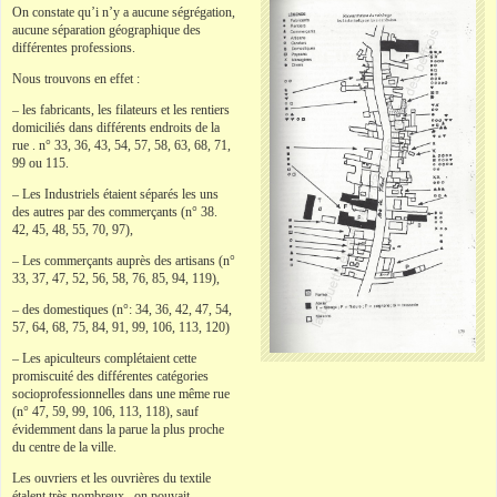
On constate qu’i n’y a aucune ségrégation,
aucune séparation géographique des
différentes professions.
Nous trouvons en effet :
– les fabricants, les filateurs et les rentiers
domiciliés dans différents endroits de la
rue . n° 33, 36, 43, 54, 57, 58, 63, 68, 71,
99 ou 115.
– Les Industriels étaient séparés les uns
des autres par des commerçants (n° 38.
42, 45, 48, 55, 70, 97),
– Les commerçants auprès des artisans (n°
33, 37, 47, 52, 56, 58, 76, 85, 94, 119),
– des domestiques (n°: 34, 36, 42, 47, 54,
57, 64, 68, 75, 84, 91, 99, 106, 113, 120)
– Les apiculteurs complétaient cette
promiscuité des différentes catégories
socioprofessionnelles dans une même rue
(n° 47, 59, 99, 106, 113, 118), sauf
évidemment dans la parue la plus proche
du centre de la ville.
Les ouvriers et les ouvrières du textile
étalent très nombreux , on pouvait