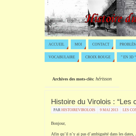
ACCUEIL
MOI
CONTACT
PROBLÈM
VOCABULAIRE
CROIX ROUGE
” EN 3D “
hérisson
Archives des mots-clés:
Histoire du Virolois : “Les 
PAR
HISTOIREVIROLOIS
9 MAI 2013
LES C
Bonjour,
Afin qu’il n’y ai pas d’ambiguété dans les dates, 