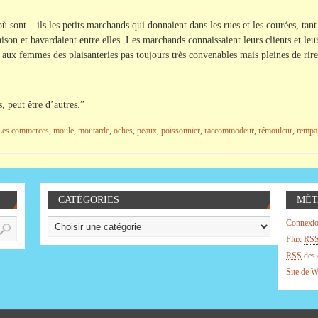
 où sont – ils les petits marchands qui donnaient dans les rues et les courées, tan
ison et bavardaient entre elles. Les marchands connaissaient leurs clients et leu
t aux femmes des plaisanteries pas toujours très convenables mais pleines de ri
s, peut être d’autres.”
Les commerces
,
moule
,
moutarde
,
oches
,
peaux
,
poissonnier
,
raccommodeur
,
rémouleur
,
rempai
CATÉGORIES
MÉT
Connexi
Flux
RS
RSS
des 
Site de 