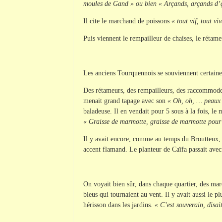
moules de Gand » ou bien « Arçands, arçands d’çou
Il cite le marchand de poissons
« tout vif, tout v
Puis viennent le rempailleur de chaises, le rétam
Les anciens Tourquennois se souviennent certainem
Des rétameurs, des rempailleurs, des raccommodeu
menait grand tapage avec son
« Oh, oh, … peaux d
baladeuse. Il en vendait pour 5 sous à la fois, l
« Graisse de marmotte, graisse de marmotte pour 
Il y avait encore, comme au temps du Broutteux, 
accent flamand. Le planteur de Caïfa passait avec 
On voyait bien sûr, dans chaque quartier, des mar
bleus qui tournaient au vent. Il y avait aussi le 
hérisson dans les jardins.
« C’est souverain, disait