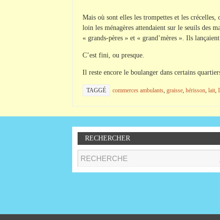
Mais où sont elles les trompettes et les crécelles,
loin les ménagères attendaient sur le seuils des ma
« grands-pères » et « grand’mères ». Ils lançaien
C’est fini, ou presque.
Il reste encore le boulanger dans certains quartier
TAGGÉ
commerces ambulants
,
graisse
,
hérisson
,
lait
,
RECHERCHER