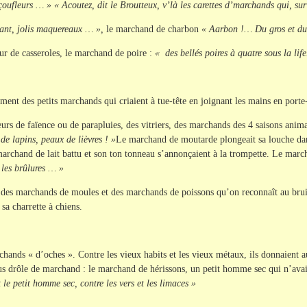
fleurs … » « Acoutez, dit le Broutteux, v’là les carettes d’marchands qui, sur 
ivant, jolis maquereaux … »,
le marchand de charbon
« Aarbon !… Du gros et du
eur de casseroles, le marchand de poire :
« des bellés poires à quatre sous la li
ent des petits marchands qui criaient à tue-tête en joignant les mains en porte
rs de faïence ou de parapluies, des vitriers, des marchands des 4 saisons anim
e lapins, peaux de lièvres ! »
Le marchand de moutarde plongeait sa louche dans
e marchand de lait battu et son ton tonneau s’annonçaient à la trompette. Le mar
les brûlures … »
des marchands de moules et des marchands de poissons qu’on reconnaît au bruit 
sa charrette à chiens.
chands « d’oches ». Contre les vieux habits et les vieux métaux, ils donnaient a
plus drôle de marchand : le marchand de hérissons, un petit homme sec qui n’avait 
 le petit homme sec, contre les vers et les limaces »