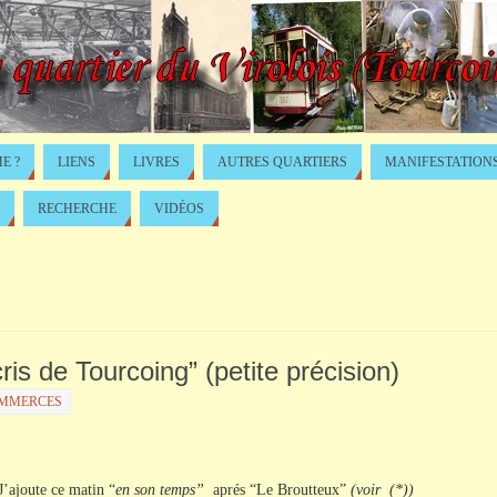
E ?
LIENS
LIVRES
AUTRES QUARTIERS
MANIFESTATION
RECHERCHE
VIDÉOS
cris de Tourcoing” (petite précision)
OMMERCES
J’ajoute ce matin “
en son temps”
aprés “Le Broutteux”
(voir (*))