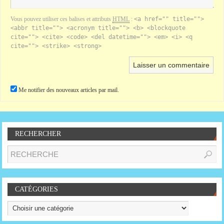
Vous pouvez utiliser ces balises et attributs
HTML
:
<a href="" title="">
<abbr title=""> <acronym title=""> <b> <blockquote
cite=""> <cite> <code> <del datetime=""> <em> <i> <q
cite=""> <strike> <strong>
Me notifier des nouveaux articles par mail.
RECHERCHER
CATÉGORIES