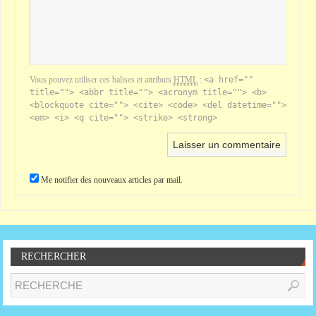
Vous pouvez utiliser ces balises et attributs
HTML
:
<a href=""
title=""> <abbr title=""> <acronym title=""> <b>
<blockquote cite=""> <cite> <code> <del datetime="">
<em> <i> <q cite=""> <strike> <strong>
Me notifier des nouveaux articles par mail.
RECHERCHER