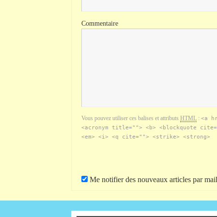
Commentaire
Vous pouvez utiliser ces balises et attributs
HTML
:
<a h
<acronym title=""> <b> <blockquote cite=
<em> <i> <q cite=""> <strike> <strong>
Me notifier des nouveaux articles par mail