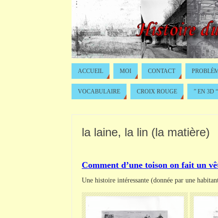
ACCUEIL
MOI
CONTACT
PROBLÈM
VOCABULAIRE
CROIX ROUGE
” EN 3D “
la laine, la lin (la matière)
Comment d’une toison on fait un v
Une histoire intéressante (donnée par une habitan