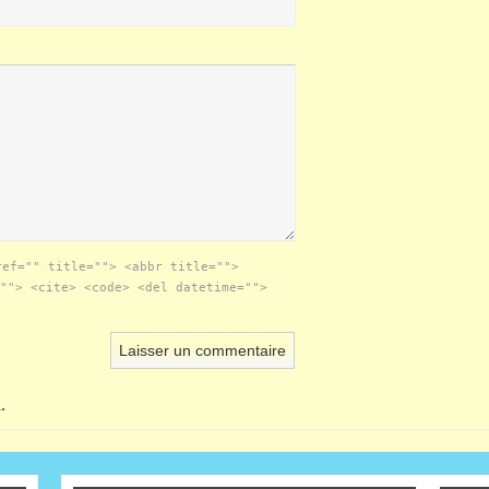
ref="" title=""> <abbr title="">
""> <cite> <code> <del datetime="">
.