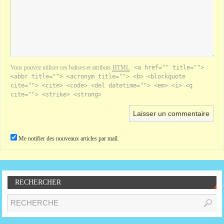
Vous pouvez utiliser ces balises et attributs
HTML
:
<a href="" title="">
<abbr title=""> <acronym title=""> <b> <blockquote
cite=""> <cite> <code> <del datetime=""> <em> <i> <q
cite=""> <strike> <strong>
Me notifier des nouveaux articles par mail.
RECHERCHER