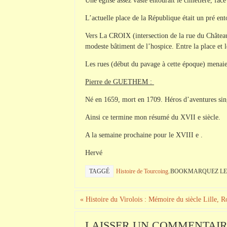
Une église assez vaste entourait le cimetière, face
L’actuelle place de la République était un pré en
Vers La CROIX (intersection de la rue du Château 
modeste bâtiment de l’hospice. Entre la place et le
Les rues (début du pavage à cette époque) menaien
Pierre de GUETHEM :
Né en 1659, mort en 1709. Héros d’aventures sin
Ainsi ce termine mon résumé du XVII e siècle.
A la semaine prochaine pour le XVIII e .
Hervé
TAGGÉ
Histoire de Tourcoing
.
BOOKMARQUEZ L
«
Histoire du Virolois : Mémoire du siècle Lille, 
LAISSER UN COMMENTAI