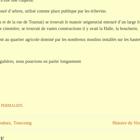
 à elle une chapelle.
touré d’arbres, utilisé comme place publique par les échevins.
et de la rue de Tournai) se trouvait le manoir seigneurial entouré d’un large fo
 cimetière, se trouvait de vastes constructions il y avait la Halle, la boucherie,
t au quartier agricole dominé par les nombreux moulins installés sur les haute
gulières, nous pourrions en parler longuement.
E
PERMALIEN
.
Roubaix, Tourcoing
Histoire du Vir
RE