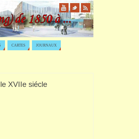
S
CARTES
JOURNAUX
 le XVIIe siécle