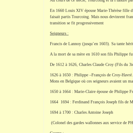
Au cours de ce siècle, Tourcoing et la Flandre pa
En 1660 Louis XIV épouse Marie-Thérèse fille du
faisait partis Tourcoing. Mais nous devinrent fra
transition se fit progressivement
Seigneurs :
Francis de Lannoy (jusqu’en 1603). Sa tante hér
A la mort de sa mère en 1610 son fils Philippe fu
De 1612 à 1626, Charles Claude Croy (Fils du 3ie
1626 à 1650 : Philippe –François de Croy-Havré. 
Mons en Belgique où ces seigneurs avaient un ma
1650 à 1664 : Marie-Claire épouse de Philippe F
1664 1694 : Ferdinand François Joseph fils de Ma
1694 à 1700 : Charles Antoine Joseph
(Colonel des gardes wallonnes aux service de 