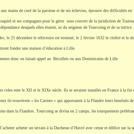
 aux mains de curé de la paroisse et de ses échevins, éprouve des difficultés en
squiel et ses compagnes pour le gérer sous couvert de la juridiction de Tournai.
 dépendance desquels elles étaient, ni du seigneur de Tourcoing et de sa tutrice.
, le 25 décembre le réfectoire est terminé, le 2 février 1632 le cloîtré et le do
irent fonder une maison d’éducation à Lille.
mmes donc on faisait appel au Récollets ou aux Dominicains de Lille
s crées ente le XII et le XIXe siècle. Ils se seraient installés en France à la fin
eux ils trouvèrent « les Carmes » qui apportaient à la Flandre leurs bienfaits de
sons dans la Flandres. Tourcoing se divisa en 2 camps, les tourquennois préfér
acheter acheter un terrain à la Duchesse d’Havré avec cense et édifice sur la s