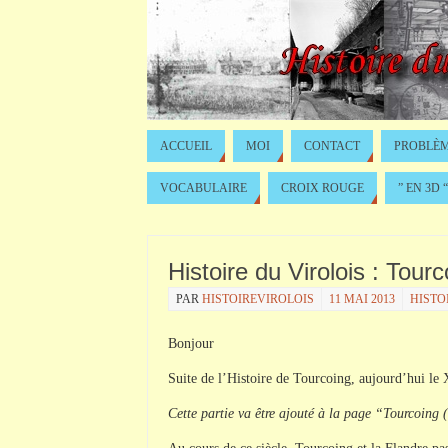
ACCUEIL
MOI
CONTACT
PROBLÈM
VOCABULAIRE
CROIX ROUGE
” EN 3D “
Histoire du Virolois : Tourc
PAR
HISTOIREVIROLOIS
11 MAI 2013
HISTO
Bonjour
Suite de l’Histoire de Tourcoing, aujourd’hui le 
Cette partie va être ajouté à la page “Tourcoing