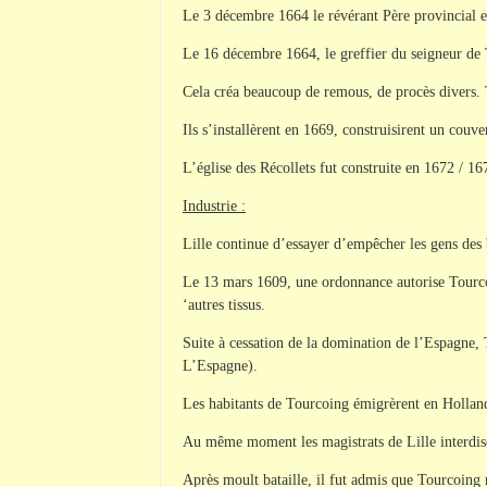
Le 3 décembre 1664 le révérant Père provincial eu
Le 16 décembre 1664, le greffier du seigneur de
Cela créa beaucoup de remous, de procès divers. Ta
Ils s’installèrent en 1669, construisirent un couv
L’église des Récollets fut construite en 1672 / 1
Industrie :
Lille continue d’essayer d’empêcher les gens des 
Le 13 mars 1609, une ordonnance autorise Tourcoin
‘autres tissus.
Suite à cessation de la domination de l’Espagne, T
L’Espagne).
Les habitants de Tourcoing émigrèrent en Hollan
Au même moment les magistrats de Lille interdisen
Après moult bataille, il fut admis que Tourcoing n