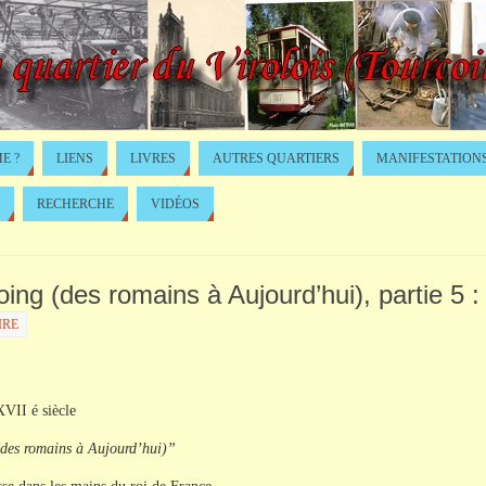
E ?
LIENS
LIVRES
AUTRES QUARTIERS
MANIFESTATION
RECHERCHE
VIDÉOS
oing (des romains à Aujourd’hui), partie 5 :
IRE
XVII é siècle
 (des romains à Aujourd’hui)”