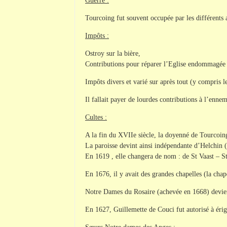
Guerre :
Tourcoing fut souvent occupée par les différents 
Impôts :
Ostroy sur la bière,
Contributions pour réparer l’Eglise endommagée p
Impôts divers et varié sur après tout (y compris 
Il fallait payer de lourdes contributions à l’enne
Cultes :
A la fin du XVIIe siècle, la doyenné de Tourcoin
La paroisse devint ainsi indépendante d’Helchin (
En 1619 , elle changera de nom : de St Vaast – St
En 1676, il y avait des grandes chapelles (la ch
Notre Dames du Rosaire (achevée en 1668) devie
En 1627, Guillemette de Couci fut autorisé à érig