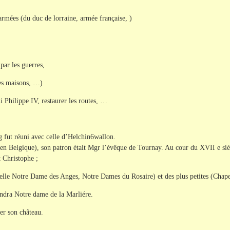
armées (du duc de lorraine, armée française, )
ar les guerres,
les maisons, …)
mi Philippe IV, restaurer les routes, …
g fut réuni avec celle d’Helchin6wallon.
en Belgique), son patron était Mgr l’évêque de Tournay. Au cour du XVII e siècl
 Christophe ;
apelle Notre Dame des Anges, Notre Dames du Rosaire) et des plus petites (Chap
ndra Notre dame de la Marliére.
er son château.