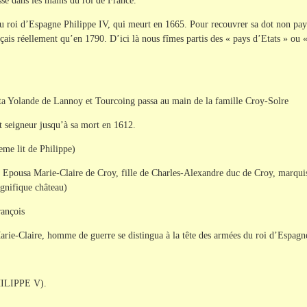
sse dans les mains du roi de France.
 roi d’Espagne Philippe IV, qui meurt en 1665. Pour recouvrer sa dot non payé
nçais réellement qu’en 1790. D’ici là nous fîmes partis des « pays d’Etats » ou
ita Yolande de Lannoy et Tourcoing passa au main de la famille Croy-Solre
t seigneur jusqu’à sa mort en 1612.
me lit de Philippe)
Epousa Marie-Claire de Croy, fille de Charles-Alexandre duc de Croy, marquis 
gnifique château)
rançois
rie-Claire, homme de guerre se distingua à la tête des armées du roi d’Espagn
PHILIPPE V).