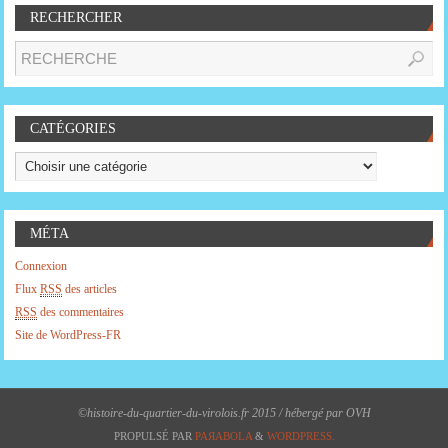
RECHERCHER
CATÉGORIES
MÉTA
Connexion
Flux
RSS
des articles
RSS
des commentaires
Site de WordPress-FR
©histoire-du-quartier-du-virolois.fr 2015 / hébergé par OVH
PROPULSÉ PAR
PAЯABOLA
&
WORDPRESS.