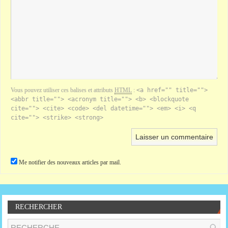
Vous pouvez utiliser ces balises et attributs
HTML
:
<a href="" title="">
<abbr title=""> <acronym title=""> <b> <blockquote
cite=""> <cite> <code> <del datetime=""> <em> <i> <q
cite=""> <strike> <strong>
Me notifier des nouveaux articles par mail.
RECHERCHER