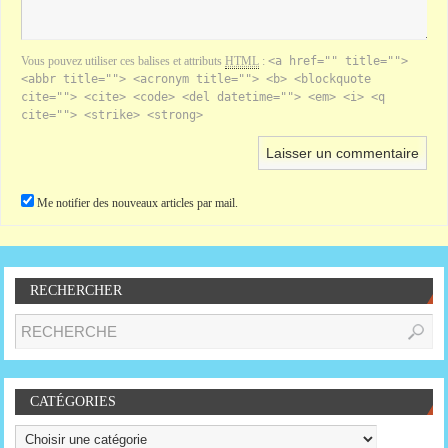
Vous pouvez utiliser ces balises et attributs
HTML
:
<a href="" title="">
<abbr title=""> <acronym title=""> <b> <blockquote
cite=""> <cite> <code> <del datetime=""> <em> <i> <q
cite=""> <strike> <strong>
Me notifier des nouveaux articles par mail.
RECHERCHER
CATÉGORIES