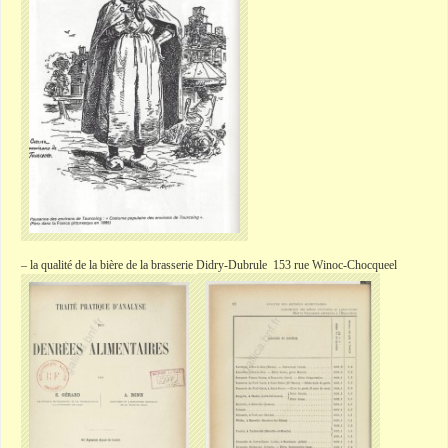
– la qualité de la bière de la brasserie Didry-Dubrule 153 rue Winoc-Chocqueel