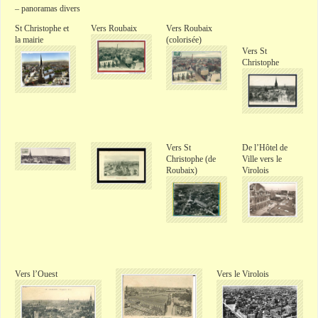
– panoramas divers
St Christophe et
Vers Roubaix
Vers Roubaix
la mairie
(colorisée)
Vers St
Christophe
Vers St
De l’Hôtel de
Christophe (de
Ville vers le
Roubaix)
Virolois
Vers l’Ouest
Vers le Virolois