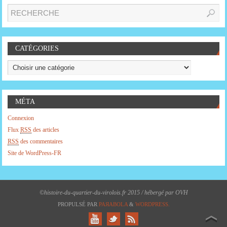
CATÉGORIES
MÉTA
Connexion
Flux
RSS
des articles
RSS
des commentaires
Site de WordPress-FR
©histoire-du-quartier-du-virolois.fr 2015 / hébergé par OVH
PROPULSÉ PAR
PAЯABOLA
&
WORDPRESS.