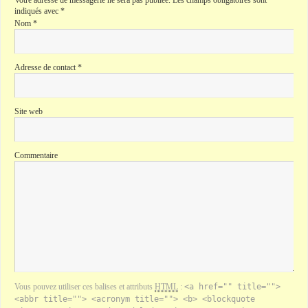
Votre adresse de messagerie ne sera pas publiée.
Les champs obligatoires sont
indiqués avec
*
Nom
*
Adresse de contact
*
Site web
Commentaire
Vous pouvez utiliser ces balises et attributs
HTML
:
<a href="" title="">
<abbr title=""> <acronym title=""> <b> <blockquote