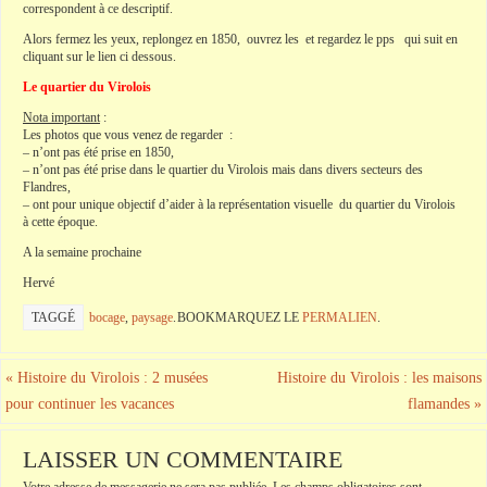
correspondent à ce descriptif.
Alors fermez les yeux, replongez en 1850, ouvrez les et regardez le pps qui suit en
cliquant sur le lien ci dessous.
Le quartier du Virolois
Nota important
:
Les photos que vous venez de regarder :
– n’ont pas été prise en 1850,
– n’ont pas été prise dans le quartier du Virolois mais dans divers secteurs des
Flandres,
– ont pour unique objectif d’aider à la représentation visuelle du quartier du Virolois
à cette époque.
A la semaine prochaine
Hervé
TAGGÉ
bocage
,
paysage
.
BOOKMARQUEZ LE
PERMALIEN
.
«
Histoire du Virolois : 2 musées
Histoire du Virolois : les maisons
pour continuer les vacances
flamandes
»
LAISSER UN COMMENTAIRE