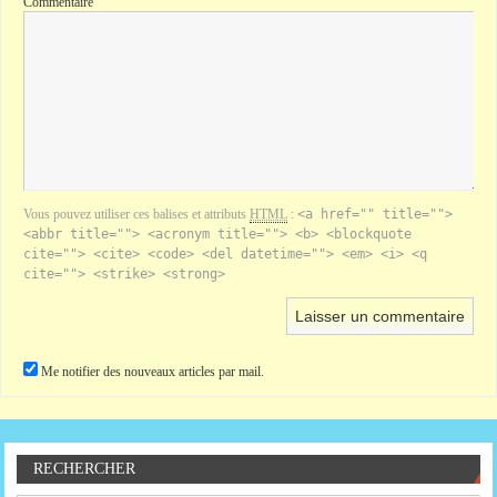
Commentaire
Vous pouvez utiliser ces balises et attributs
HTML
:
<a href="" title="">
<abbr title=""> <acronym title=""> <b> <blockquote
cite=""> <cite> <code> <del datetime=""> <em> <i> <q
cite=""> <strike> <strong>
Me notifier des nouveaux articles par mail.
RECHERCHER