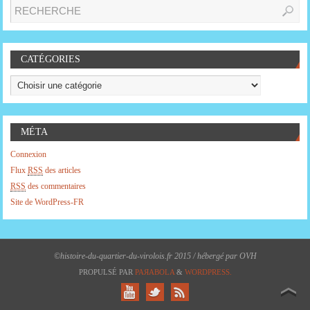
CATÉGORIES
MÉTA
Connexion
Flux
RSS
des articles
RSS
des commentaires
Site de WordPress-FR
©histoire-du-quartier-du-virolois.fr 2015 / hébergé par OVH
PROPULSÉ PAR
PAЯABOLA
&
WORDPRESS.