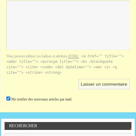
Vous pouvez utiliser ces balises et attributs
HTML
:
<a href="" title="">
<abbr title=""> <acronym title=""> <b> <blockquote
cite=""> <cite> <code> <del datetime=""> <em> <i> <q
cite=""> <strike> <strong>
Me notifier des nouveaux articles par mail.
RECHERCHER