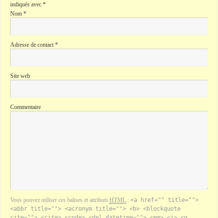
indiqués avec
*
Nom
*
Adresse de contact
*
Site web
Commentaire
Vous pouvez utiliser ces balises et attributs
HTML
:
<a href="" title="">
<abbr title=""> <acronym title=""> <b> <blockquote
cite=""> <cite> <code> <del datetime=""> <em> <i> <q