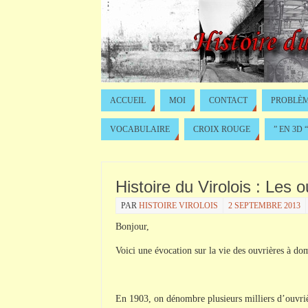
ACCUEIL
MOI
CONTACT
PROBLÈM
VOCABULAIRE
CROIX ROUGE
” EN 3D “
Histoire du Virolois : Les o
PAR
HISTOIRE VIROLOIS
2 SEPTEMBRE 2013
Bonjour,
Voici une évocation sur la vie des ouvrières à d
En 1903, on dénombre plusieurs milliers d’ouvri