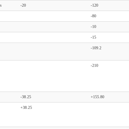
s
-20
-120
-80
-10
-15
-109.2
-210
-38.25
+155.80
+38.25