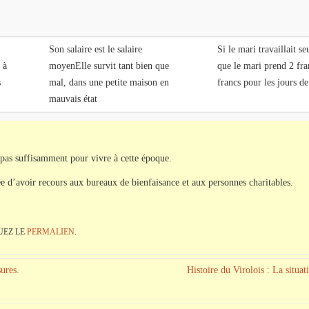
Son salaire est le salaire
Si le mari travaillait se
 à
moyenElle survit tant bien que
que le mari prend 2 fra
s
mal, dans une petite maison en
francs pour les jours de 
mauvais état
pas suffisamment pour vivre à cette époque.
igée d’avoir recours aux bureaux de bienfaisance et aux personnes charitables.
EZ LE
PERMALIEN
.
sures.
Histoire du Virolois : La situa