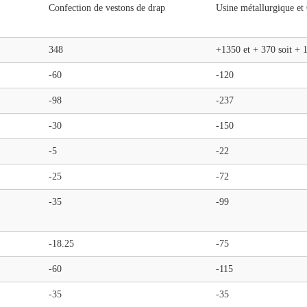
Confection de vestons de drap
Usine métallurgique et
348
+1350 et + 370 soit + 
-60
-120
-98
-237
-30
-150
-5
-22
-25
-72
-35
-99
-18.25
-75
-60
-115
-35
-35