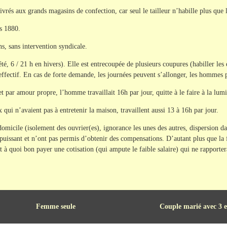
ivrés aux grands magasins de confection, car seul le tailleur n’habille plus que l
s 1880.
ns, sans intervention syndicale.
été, 6 / 21 h en hivers). Elle est entrecoupée de plusieurs coupures (habiller les
effectif. En cas de forte demande, les journées peuvent s’allonger, les hommes p
t par amour propre, l’homme travaillait 16h par jour, quitte à le faire à la lumi
 qui n’avaient pas à entretenir la maison, travaillent aussi 13 à 16h par jour.
 domicile (isolement des ouvrier(es), ignorance les unes des autres, dispersion d
puissant et n’ont pas permis d’obtenir des compensations. D’autant plus que la 
t à quoi bon payer une cotisation (qui ampute le faible salaire) qui ne rapporte
Femme seule
Couple marié avec 3 e