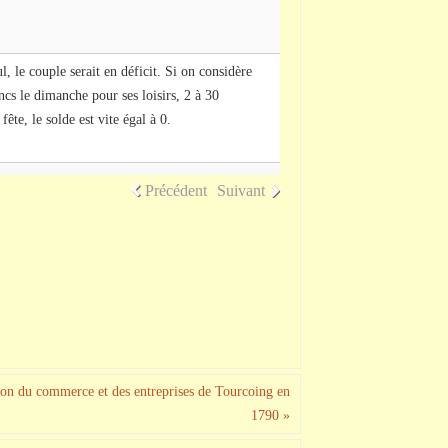
ul, le couple serait en déficit. Si on considère
ncs le dimanche pour ses loisirs, 2 à 30
fête, le solde est vite égal à 0.
Précédent
Suivant
tion du commerce et des entreprises de Tourcoing en
1790
»