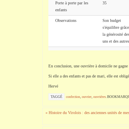
Porte à porte par les
35
enfants
Observations
Son budget
s'équilibre grâce
la générosité de
uns et des autres
En conclusion, une ouvrière à domicile ne gagne 
Si elle a des enfants et pas de mari, elle est obl
Hervé
TAGGÉ
confection
,
ouvrier
,
ouvriéres
.
BOOKMARQU
«
Histoire du Virolois : des anciennes unités de me