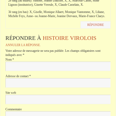
2è rang (au milieu): Simone, Jeanne Dauchet, X, X, Marcelle Castel, Mme
Lignon (institutrice), Ginette Vereule, X, Claude Castelain, X.
3è rang (en bas): X, Giselle, Monique Allaert, Monique Vantomme, X, Liliane,
Michèle Feys, Anne- ou Jeanne-Marie, Jeanine Dervaux, Marie-France Claeys.
RÉPONDRE
RÉPONDRE À
HISTOIRE VIROLOIS
ANNULER LA RÉPONSE.
Votre adresse de messagerie ne sera pas publiée.
Les champs obligatoires sont
indiqués avec
*
Nom
*
Adresse de contact
*
Site web
Commentaire