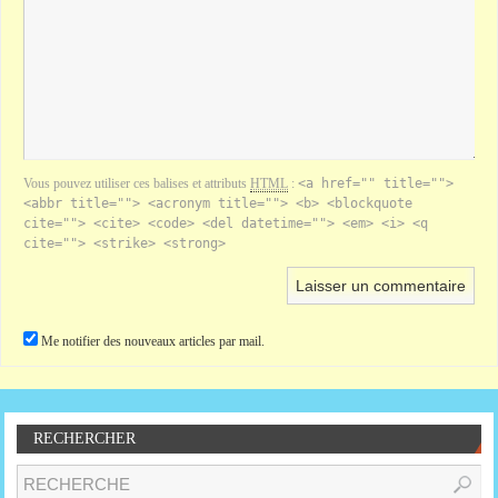
Vous pouvez utiliser ces balises et attributs
HTML
:
<a href="" title="">
<abbr title=""> <acronym title=""> <b> <blockquote
cite=""> <cite> <code> <del datetime=""> <em> <i> <q
cite=""> <strike> <strong>
Me notifier des nouveaux articles par mail.
RECHERCHER