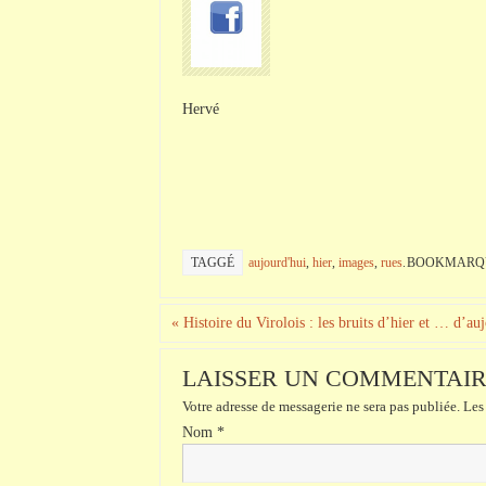
Hervé
TAGGÉ
aujourd'hui
,
hier
,
images
,
rues
.
BOOKMARQ
«
Histoire du Virolois : les bruits d’hier et … d’au
LAISSER UN COMMENTAI
Votre adresse de messagerie ne sera pas publiée.
Les 
Nom
*