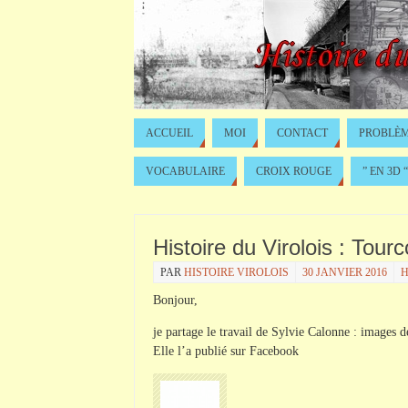
ACCUEIL
MOI
CONTACT
PROBLÈM
VOCABULAIRE
CROIX ROUGE
” EN 3D “
Histoire du Virolois : Tour
PAR
HISTOIRE VIROLOIS
30 JANVIER 2016
H
Bonjour,
je partage le travail de Sylvie Calonne : images
Elle l’a publié sur Facebook