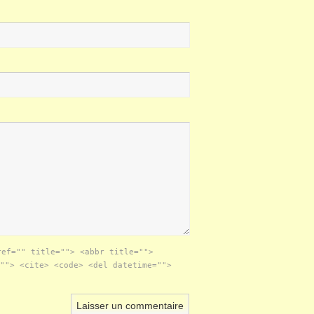
ref="" title=""> <abbr title="">
""> <cite> <code> <del datetime="">