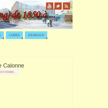
S
CARTES
JOURNAUX
ie Calonne
UVENIRS ...