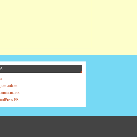
A
on
S
des articles
commentaires
WordPress-FR