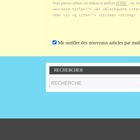
Vous pouvez utiliser ces balises et attributs
HTML
:
<a h
<acronym title=""> <b> <blockquote cite=
<em> <i> <q cite=""> <strike> <strong>
Me notifier des nouveaux articles par mail
RECHERCHER