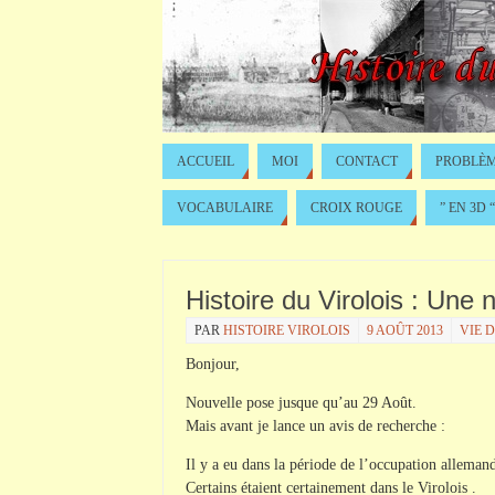
ACCUEIL
MOI
CONTACT
PROBLÈM
VOCABULAIRE
CROIX ROUGE
” EN 3D “
Histoire du Virolois : Une
PAR
HISTOIRE VIROLOIS
9 AOÛT 2013
VIE D
Bonjour,
Nouvelle pose jusque qu’au 29 Août.
Mais avant je lance un avis de recherche :
Il y a eu dans la période de l’occupation allema
Certains étaient certainement dans le Virolois .