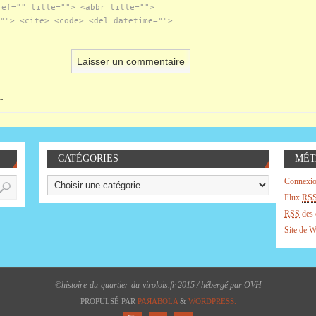
ref="" title=""> <abbr title="">
""> <cite> <code> <del datetime="">
.
CATÉGORIES
MÉT
Connexi
Flux
RS
RSS
des 
Site de 
©histoire-du-quartier-du-virolois.fr 2015 / hébergé par OVH
PROPULSÉ PAR
PAЯABOLA
&
WORDPRESS.