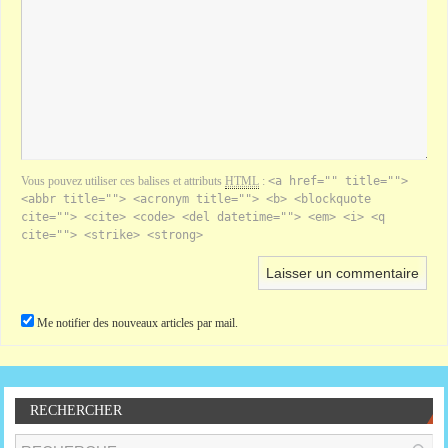
Vous pouvez utiliser ces balises et attributs
HTML
:
<a href="" title="">
<abbr title=""> <acronym title=""> <b> <blockquote
cite=""> <cite> <code> <del datetime=""> <em> <i> <q
cite=""> <strike> <strong>
Me notifier des nouveaux articles par mail.
RECHERCHER