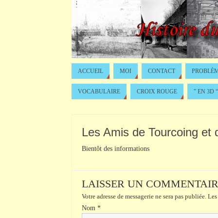
ACCUEIL
MOI
CONTACT
PROBLÈM
VOCABULAIRE
CROIX ROUGE
” EN 3D “
Les Amis de Tourcoing et d
Bientôt des informations
LAISSER UN COMMENTAI
Votre adresse de messagerie ne sera pas publiée.
Les 
Nom
*