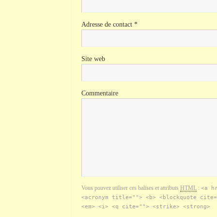
Adresse de contact
*
Site web
Commentaire
Vous pouvez utiliser ces balises et attributs
HTML
:
<a h
<acronym title=""> <b> <blockquote cite=
<em> <i> <q cite=""> <strike> <strong>