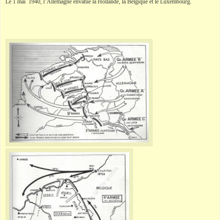
Le 1 mai 1940, l’Allemagne envahie la Hollande, la Belgique et le Luxembourg.