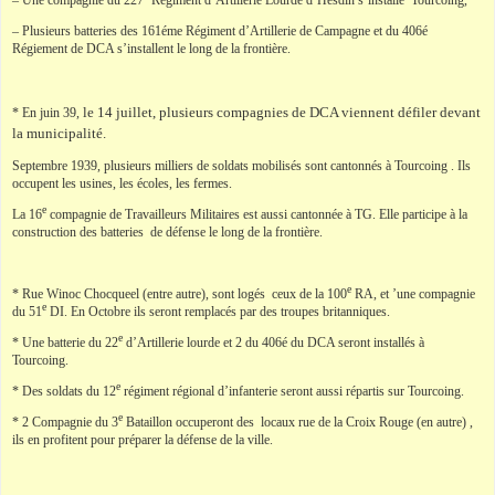
– Plusieurs batteries des 161éme Régiment d’Artillerie de Campagne et du 406é
Régiement de DCA s’installent le long de la frontière.
le 14 juillet,
plusieurs compagnies de DCA viennent défiler devant
* En juin 39,
la municipalité.
Septembre 1939, plusieurs milliers de soldats mobilisés sont cantonnés à Tourcoing . Ils
occupent les usines, les écoles, les fermes.
e
La 16
compagnie de Travailleurs Militaires est aussi cantonnée à TG. Elle participe à la
construction des batteries de défense le long de la frontière.
e
* Rue Winoc Chocqueel (entre autre), sont logés ceux de la 100
RA, et ’une compagnie
e
du 51
DI. En Octobre ils seront remplacés par des troupes britanniques.
e
* Une batterie du 22
d’Artillerie lourde et 2 du 406é du DCA seront installés à
Tourcoing.
e
* Des soldats du 12
régiment régional d’infanterie seront aussi répartis sur Tourcoing.
e
* 2 Compagnie du 3
Bataillon occuperont des locaux rue de la Croix Rouge (en autre) ,
ils en profitent pour préparer la défense de la ville.