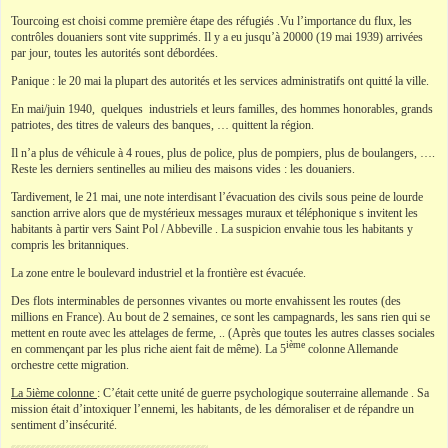
Tourcoing est choisi comme première
étape des réfugiés .Vu l’importance du flux, les
contrôles douaniers sont vite supprimés. Il y a eu jusqu’à 20000 (19 mai 1939) arrivées
par jour, toutes les autorités sont débordées.
Panique : le 20 mai la plupart des autorités et les services administratifs ont quitté la ville.
En mai/juin 1940, quelques industriels et leurs familles, des hommes honorables, grands
patriotes, des titres de valeurs des banques, … quittent la région.
Il n’a plus de véhicule à 4 roues, plus de police, plus de pompiers, plus de boulangers, ….
Reste les derniers sentinelles au milieu des maisons vides : les douaniers.
Tardivement, le 21 mai, une note interdisant l’évacuation des civils sous peine de lourde
sanction arrive alors que de mystérieux messages muraux et téléphonique s invitent les
habitants à partir vers Saint Pol / Abbeville . La suspicion envahie tous les habitants y
compris les britanniques.
La zone entre le boulevard industriel et la frontière est évacuée.
Des flots interminables de personnes vivantes ou morte envahissent les routes (des
millions en France). Au bout de 2 semaines, ce sont les campagnards, les sans rien qui se
mettent en route avec les attelages de ferme, .. (Après que toutes les autres classes sociales
ième
en commençant par les plus riche aient fait de même). La 5
colonne Allemande
orchestre cette migration.
La 5ième colonne
: C’était cette unité de guerre psychologique souterraine allemande . Sa
mission était d’intoxiquer l’ennemi, les habitants, de les démoraliser et de répandre un
sentiment d’insécurité.