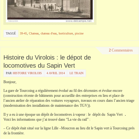
TAGGÉ
39-45
,
Chateau
,
chateau d'eau
,
horticulture
,
piscine
2
Commentaires
Histoire du Virolois : le dépot de
locomotives du Sapin Vert
PAR
HISTOIRE VIROLOIS
4 AVRIL 2014
LE TRAIN
Bonjour,
La gare de Tourcoing a régulièrement évolué au fil des décennies et évolue encore
(construction récente de bâtiments pour accueillir des entreprises en lieu et place de
l’ancien atelier de réparation des voitures voyageurs, travaux en cours dans l’ancien triage
(modernisation des installations de maintenance des TGV)).
.
Il y a eu à une époque un dépôt de locomotives à vapeur : le dépôt du Sapin Vert
Voici les informations que j’ai trouvé dans “La vie du rail” :
– Ce dépôt était situé sur la ligne Lille –Moucron au lieu dit le Sapin vert à Tourcoing prés
de la frontière.