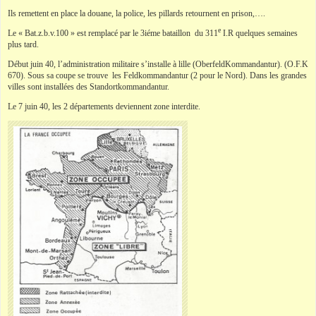
Ils remettent en place la douane, la police, les pillards retournent en prison,….
e
Le « Bat.z.b.v.100 » est remplacé par le 3iéme bataillon du 311
I.R quelques semaines
plus tard.
Début juin 40, l’administration militaire s’installe à lille (OberfeldKommandantur). (O.F.K
670). Sous sa coupe se trouve les Feldkommandantur (2 pour le Nord). Dans les grandes
villes sont installées des Standortkommandantur.
Le 7 juin 40, les 2 départements deviennent zone interdite.