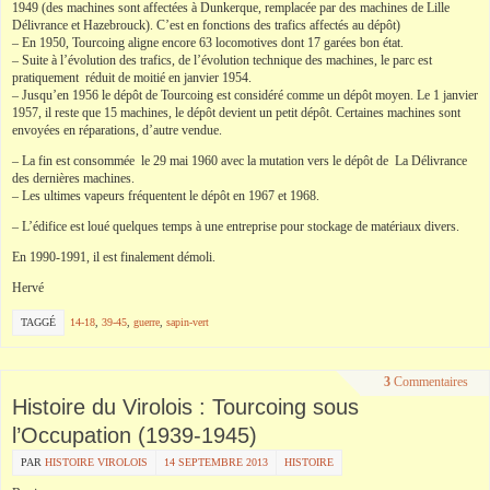
1949 (des machines sont affectées à Dunkerque, remplacée par des machines de Lille
Délivrance et Hazebrouck). C’est en fonctions des trafics affectés au dépôt)
– En 1950, Tourcoing aligne encore 63 locomotives dont 17 garées bon état.
– Suite à l’évolution des trafics, de l’évolution technique des machines, le parc est
pratiquement réduit de moitié en janvier 1954.
– Jusqu’en 1956 le dépôt de Tourcoing est considéré comme un dépôt moyen. Le 1 janvier
1957, il reste que 15 machines, le dépôt devient un petit dépôt. Certaines machines sont
envoyées en réparations, d’autre vendue.
– La fin est consommée le 29 mai 1960 avec la mutation vers le dépôt de La Délivrance
des dernières machines.
– Les ultimes vapeurs fréquentent le dépôt en 1967 et 1968.
– L’édifice est loué quelques temps à une entreprise pour stockage de matériaux divers.
En 1990-1991, il est finalement démoli.
Hervé
TAGGÉ
14-18
,
39-45
,
guerre
,
sapin-vert
3
Commentaires
Histoire du Virolois : Tourcoing sous
l’Occupation (1939-1945)
PAR
HISTOIRE VIROLOIS
14 SEPTEMBRE 2013
HISTOIRE