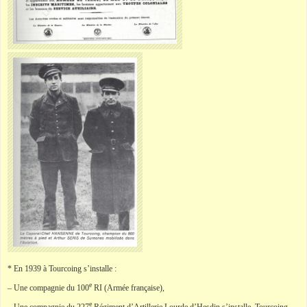
* En 1939 à Tourcoing s’installe :
e
– Une compagnie du 100
RI (Armée française),
e
– Une compagnie du 227
Régiment d’Artillerie Lourde d’Hesdin s’installe Tourcoing,