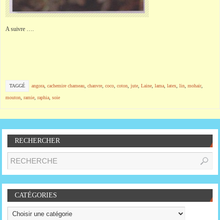
A suivre ….
TAGGÉ
angora
,
cachemire chameau
,
chanvre
,
coco
,
coton
,
jute
,
Laine
,
lama
,
latex
,
lin
,
mohair
,
mouton
,
ramie
,
raphia
,
soie
RECHERCHER
CATÉGORIES