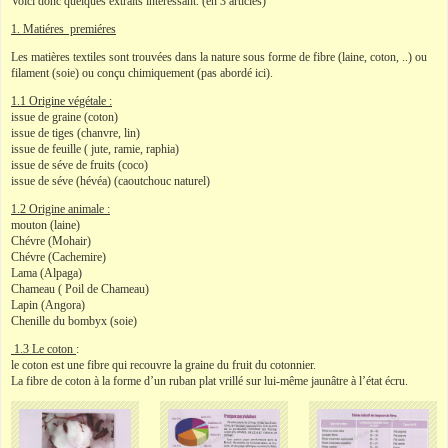
Voici donc quelques extraits intéressant. (en 3 articles)
1. Matiéres premiéres
Les matières textiles sont trouvées dans la nature sous forme de fibre (laine, coton, ..) ou
filament (soie) ou conçu chimiquement (pas abordé ici).
1.1 Origine végétale :
issue de graine (coton)
issue de tiges (chanvre, lin)
issue de feuille ( jute, ramie, raphia)
issue de séve de fruits (coco)
issue de séve (hévéa) (caoutchouc naturel)
1.2 Origine animale :
mouton (laine)
Chévre (Mohair)
Chévre (Cachemire)
Lama (Alpaga)
Chameau ( Poil de Chameau)
Lapin (Angora)
Chenille du bombyx (soie)
1.3 Le coton
:
le coton est une fibre qui recouvre la graine du fruit du cotonnier.
La fibre de coton à la forme d’un ruban plat vrillé sur lui-même jaunâtre à l’état écru.