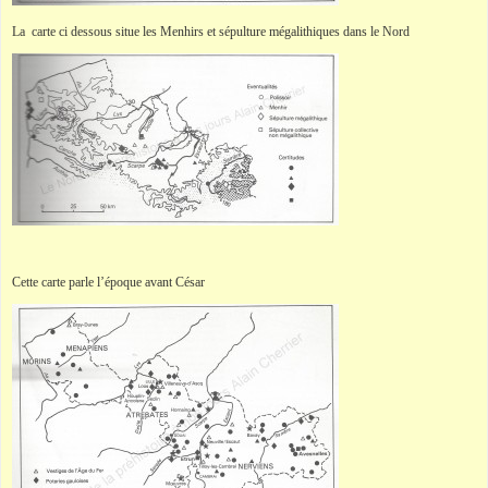
La carte ci dessous situe les Menhirs et sépulture mégalithiques dans le Nord
Cette carte parle l’époque avant César