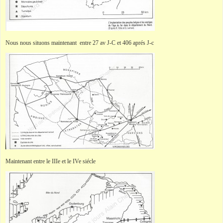
Nous nous situons maintenant entre 27 av J-C et 406 aprés J-c
Maintenant entre le IIIe et le IVe siécle