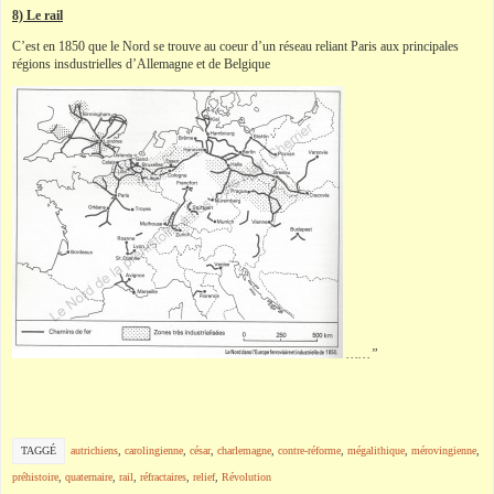
8) Le rail
C’est en 1850 que le Nord se trouve au coeur d’un réseau reliant Paris aux principales
régions insdustrielles d’Allemagne et de Belgique
……”
TAGGÉ
autrichiens
,
carolingienne
,
césar
,
charlemagne
,
contre-réforme
,
mégalithique
,
mérovingienne
,
préhistoire
,
quaternaire
,
rail
,
réfractaires
,
relief
,
Révolution