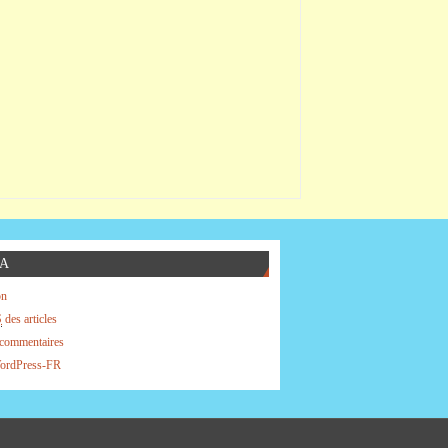
A
on
S
des articles
commentaires
WordPress-FR