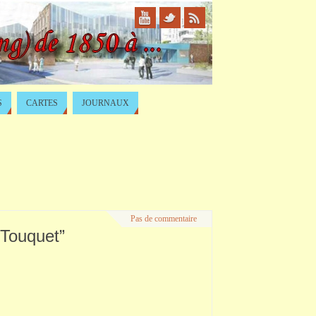
S
CARTES
JOURNAUX
Pas de commentaire
 Touquet”