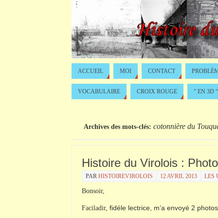
ACCUEIL
MOI
CONTACT
PROBLÈM
VOCABULAIRE
CROIX ROUGE
” EN 3D “
cotonnière du Touqu
Archives des mots-clés:
Histoire du Virolois : Pho
PAR
HISTOIREVIROLOIS
12 AVRIL 2013
LES 
Bonsoir,
fidéle lectrice, m’a envoyé 2 photos
Faciladir,