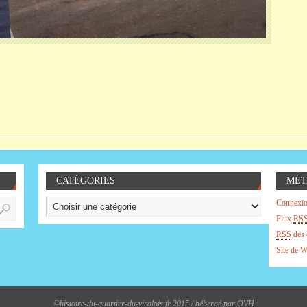
CATÉGORIES
MÉT
Connexi
Flux
RS
RSS
des 
Site de 
©histoire-du-quartier-du-virolois.fr 2015 / hébergé par OVH