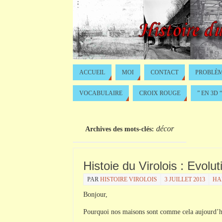
ACCUEIL
MOI
CONTACT
PROBLÈM
VOCABULAIRE
CROIX ROUGE
” EN 3D “
décor
Archives des mots-clés:
Histoie du Virolois : Evolut
PAR
HISTOIRE VIROLOIS
3 JUILLET 2013
HA
Bonjour,
Pourquoi nos maisons sont comme cela aujourd’h