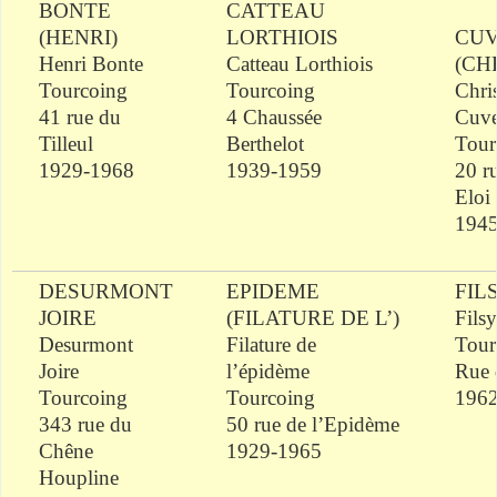
BONTE
CATTEAU
(
HENRI
)
LORTHIOIS
CUV
Henri
Bonte
Catteau
Lorthiois
(
CH
Tourcoing
Tourcoing
Chri
41 rue du
4 Chaussée
Cuve
Tilleul
Berthelot
Tour
1929-1968
1939-1959
20 r
Eloi
194
DESURMONT
EPIDEME
FIL
JOIRE
(FILATURE DE L’)
Fils
Desurmont
Filature de
Tour
Joire
l’épidème
Rue
Tourcoing
Tourcoing
196
343 rue du
50 rue de l’Epidème
Chêne
1929-1965
Houpline