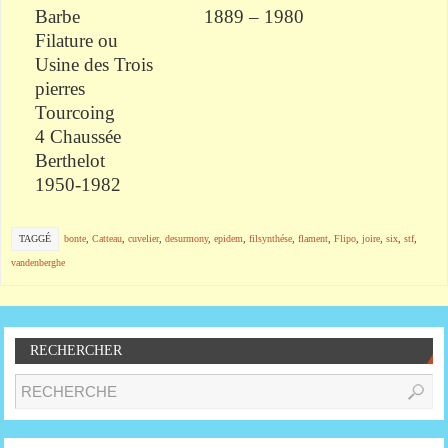
Barbe
1889 – 1980
Filature ou
Usine des Trois
pierres
Tourcoing
4 Chaussée
Berthelot
1950-1982
TAGGÉ
bonte
,
Catteau
,
cuvelier
,
desurmony
,
epidem
,
filsynthése
,
flament
,
Flipo
,
joire
,
six
,
stf
,
vandenberghe
RECHERCHER