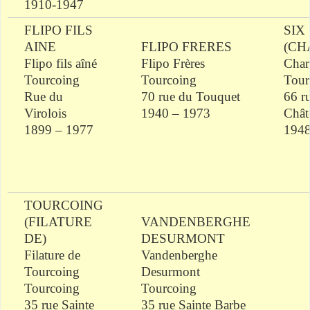
1910-1947
FLIPO
FILS
SIX
AINE
FLIPO
FRERES
(
CH
Flipo
fils aîné
Flipo
Frères
Char
Tourcoing
Tourcoing
Tour
Rue du
70 rue du
Touquet
66 r
Virolois
1940 – 1973
Chât
1899 – 1977
1948
TOURCOING
(FILATURE
VANDENBERGHE
DE)
DESURMONT
Filature de
Vandenberghe
Tourcoing
Desurmont
Tourcoing
Tourcoing
35 rue Sainte
35 rue Sainte Barbe