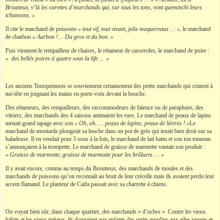
Broutteux, v’là les carettes d’marchands qui, sur tous les tons, vont queminchi leurs
tchansons. »
Il cite le marchand de poissons
« tout vif, tout vivant, jolis maquereaux … »,
le marchand
de charbon
« Aarbon !… Du gros et du bon. »
Puis viennent le rempailleur de chaises, le rétameur de casseroles, le marchand de poire :
« des bellés poires à quatre sous la life… »
Les anciens Tourquennois se souviennent certainement des petits marchands qui criaient à
tue-tête en joignant les mains en porte-voix devant la bouche.
Des rétameurs, des rempailleurs, des raccommodeurs de faïence ou de parapluies, des
vitriers, des marchands des 4 saisons animaient les rues. Le marchand de peaux de lapins
menait grand tapage avec son
« Oh, oh, … peaux de lapins, peaux de lièvres ! »
Le
marchand de moutarde plongeait sa louche dans un pot de grès qui tenait bien droit sur sa
baladeuse. Il en vendait pour 5 sous à la fois, le marchand de lait battu et son ton tonneau
s’annonçaient à la trompette. Le marchand de graisse de marmotte vantait son produit :
« Graisse de marmotte, graisse de marmotte pour les brûlures … »
Il y avait encore, comme au temps du Broutteux, des marchands de moules et des
marchands de poissons qu’on reconnaît au bruit de leur crécelle mais ils avaient perdu leur
accent flamand. Le planteur de Caïfa passait avec sa charrette à chiens.
On voyait bien sûr, dans chaque quartier, des marchands « d’oches ». Contre les vieux
habits et les vieux métaux, ils donnaient aux enfants des petits moulins aux ailes rouges et