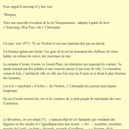
Pour rappel le message d’y hier soir.
“Bonjour,
Voici une nouvelle évocation de la vie Tourquennoise, adaptée à partir du livre
« Tourcoing, Mon Pays »de J. Christophe
Un jour, vers 1975 / 76, au Virolois il voit une charrette tirée par un cheval.
Un homme agitait une cloche. Les gens de la rue lui donnaient des chiffons, de vieux
habits, un robinet de cuivre, des morceaux de zinc.
La semaine d’avant, il avais vu Grand-Place, un rémouleur qui repassait les coteaux. Sa
meule tournait par des pédales et une courroie autour d’une roue de vélo. Ce rémouleur
venait de loin, s’arrêtait de ville en ville une fois tous les 6 mois et se disait le plus heureux
des hommes.
Lui et le « marchand
« d’oches »
du Virolois, J. Christophe les pensait mort depuis
longtemps.
En eux il avait retrouvé les cris et les couleurs de ce petit peuple de marchands des rues
d’autrefois.
Le Broutteux,
en son temps (*)
, s’amusait déjà de ces flamands qui vendaient des
légumes ou des moules et s’égosillaient dans leur accent :
« Arr … moulettes, moulettes,
moules de Gand » ou bien « Arçands, arçands d’çoufleurs … » « Acoutez, dit le