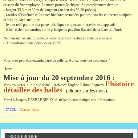
de sables mouvants et argile compacte gorgée d’eau. La technique des fondations en
caisson dù être employée. La motte portant le château fut complètement détruite.
– largeur 33,3 m et 30 m de longueur (au lieu des 53,30 prévus).
– façades d’extrémité en briques bicolores terminées par des pinacles en pierres sculptées
et briques, style néo-grec.
– le tout relié par une charpente métallique comportant 6 travées et 2 appentis
– Elles étaient construites sur le principe du pavillon Baltard, de la Gare du Nord.
Ne plaisant pas aux utilisateurs, elles furent converties en salle de spectacle
(l’Hippodrome) puis démolies en 1935″.
Vous avez peut être entendu parlé de celle-ci. Auriez vous des souvenirs ?
Hervé
Mise à jour du 20 septembre 2016 :
l’histoire
Vous trouverez sur le site dédié l’architecte Eugène Gabriel Pagnerre
détaillée des halles
(cliquez sur les mots).
Merci à Jacques DESBARBIEUX de m’avoir communiqué ces informations
TAGGÉ
Chateau
,
Halles
RECHERCHER