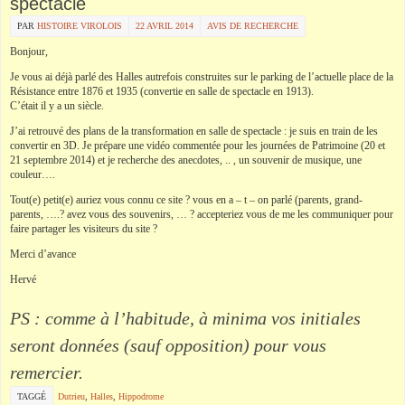
spectacle
PAR
HISTOIRE VIROLOIS
22 AVRIL 2014
AVIS DE RECHERCHE
Bonjour,
Je vous ai déjà parlé des Halles autrefois construites sur le
parking
de l’actuelle place de la
Résistance entre 1876 et 1935 (convertie en salle de spectacle en 1913).
C’était il y a un siècle.
J’ai retrouvé des plans de la transformation en salle de spectacle : je suis en train de les
convertir en 3D. Je prépare une vidéo commentée pour les journées de Patrimoine (20 et
21 septembre 2014) et je recherche des anecdotes, .. , un souvenir de musique, une
couleur….
Tout(e) petit(e) auriez vous connu ce site ?
vous en a
– t – on parlé (parents, grand-
parents, ….? avez vous des souvenirs, … ? accepteriez vous de me les communiquer pour
faire partager les visiteurs du site ?
Merci d’avance
Hervé
PS
: comme à l’habitude, à minima vos initiales
seront données (
sauf opposition
) pour vous
remercier.
TAGGÉ
Dutrieu
,
Halles
,
Hippodrome