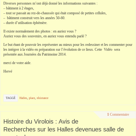
Diverses personnes m’ont déjà donné les informations suivantes :
– bâtiment à 2 étages,
– tout se passait au
rez-
de-
chaussée
qui était composé de petites cellules,
– bâtiment construit vers les années 50-60.
– durée d’utilisation éphémère.
Il existe normalement des photos : en auriez vous ?
Auriez vous des souvenirs, en auriez vous entendu
parlé
?
Le but étant de pouvoir les représenter au mieux pour les
redessiner
et les commenter pour
les intégrer à la vidéo en préparation sur l’évolution de ce lieux. Cette Vidéo sera
présentée aux Journées du Patrimoine 2014.
merci de votre aide.
Hervé
TAGGÉ
Halles
,
place
,
résistance
1
Commentaire
Histoire du Virolois : Avis de
Recherches sur les Halles devenues salle de