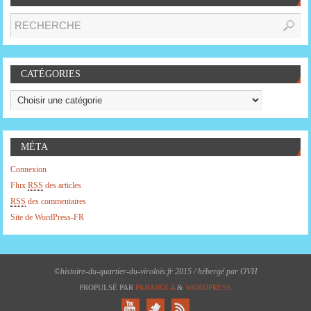
CATÉGORIES
MÉTA
Connexion
Flux
RSS
des articles
RSS
des commentaires
Site de WordPress-FR
©histoire-du-quartier-du-virolois.fr 2015 / hébergé par OVH
PROPULSÉ PAR
PAЯABOLA
&
WORDPRESS.