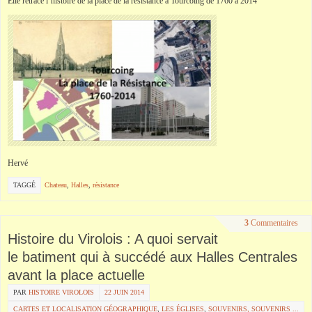
Elle retrace l’histoire de la place de la résistance à
Tourcoing
de 1760 à 2014
Hervé
TAGGÉ
Chateau
,
Halles
,
résistance
3
Commentaires
Histoire du Virolois : A quoi servait
le batiment qui à succédé aux Halles Centrales
avant la place actuelle
PAR
HISTOIRE VIROLOIS
22 JUIN 2014
CARTES ET LOCALISATION GÉOGRAPHIQUE
,
LES ÉGLISES
,
SOUVENIRS, SOUVENIRS ...