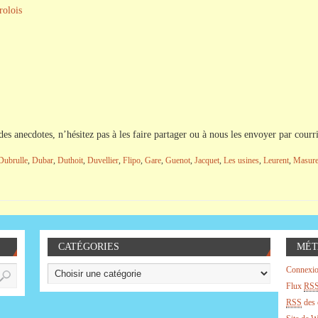
rolois
es anecdotes, n’hésitez pas à les faire partager ou à nous les envoyer par courri
Dubrulle
,
Dubar
,
Duthoit
,
Duvellier
,
Flipo
,
Gare
,
Guenot
,
Jacquet
,
Les usines
,
Leurent
,
Masure
CATÉGORIES
MÉT
Connexi
Flux
RS
RSS
des 