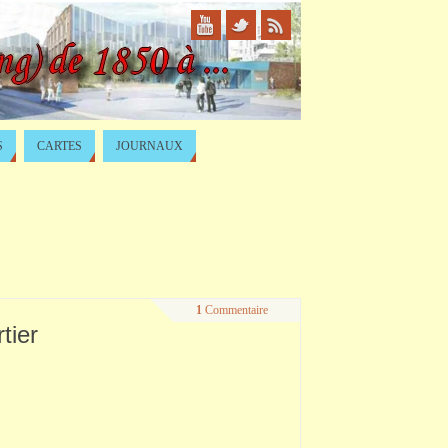
S
CARTES
JOURNAUX
1
Commentaire
tier