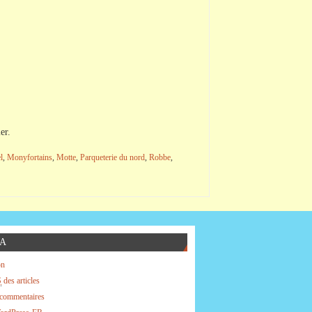
er.
l
,
Monyfortains
,
Motte
,
Parqueterie du nord
,
Robbe
,
A
on
S
des articles
commentaires