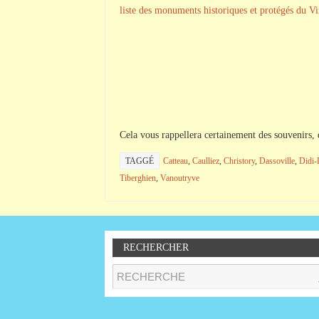
liste des monuments historiques et protégés du Vi
Cela vous rappellera certainement des souvenirs, d
TAGGÉ
Catteau
,
Caulliez
,
Christory
,
Dassoville
,
Didi-
Tiberghien
,
Vanoutryve
RECHERCHER