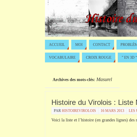
ACCUEIL
MOI
CONTACT
PROBLÈM
VOCABULAIRE
CROIX ROUGE
” EN 3D “
Masurel
Archives des mots-clés:
Histoire du Virolois : List
PAR
HISTOIREVIROLOIS
16 MARS 2013
LES 
Voici la liste et l’histoire (en grandes lignes) de