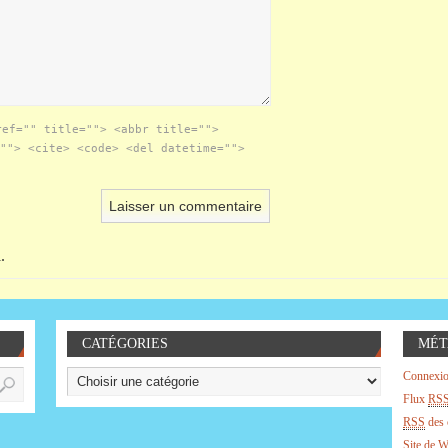
ref="" title=""> <abbr title="">
""> <cite> <code> <del datetime="">
.
CATÉGORIES
MÉT
Connexi
Flux
RS
RSS
des 
Site de 