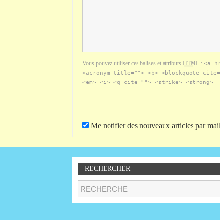
Vous pouvez utiliser ces balises et attributs
HTML
:
<a h
<acronym title=""> <b> <blockquote cite=
<em> <i> <q cite=""> <strike> <strong>
Me notifier des nouveaux articles par mail
RECHERCHER