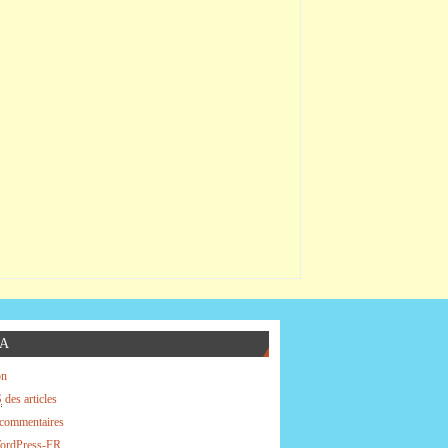
A
on
S
des articles
commentaires
WordPress-FR