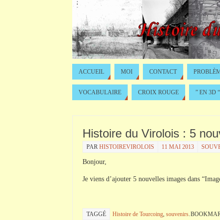
ACCUEIL
MOI
CONTACT
PROBLÈM
VOCABULAIRE
CROIX ROUGE
” EN 3D “
Histoire du Virolois : 5 n
PAR
HISTOIREVIROLOIS
11 MAI 2013
SOUVE
Bonjour,
Je viens d’ajouter 5 nouvelles images dans “Imag
TAGGÉ
Histoire de Tourcoing
,
souvenirs
.
BOOKMAR