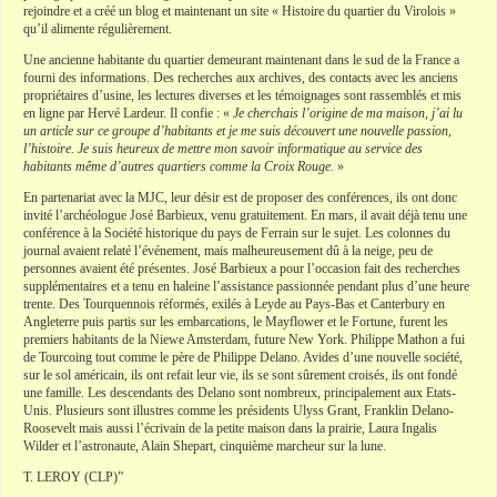
rejoindre et a créé un blog et maintenant un site « Histoire du quartier du Virolois »
qu’il alimente régulièrement.
Une ancienne habitante du quartier demeurant maintenant dans le sud de la France a
fourni des informations. Des recherches aux archives, des contacts avec les anciens
propriétaires d’usine, les lectures diverses et les témoignages sont rassemblés et mis
en ligne par Hervé Lardeur. Il confie : «
Je cherchais l’origine de ma maison, j’ai lu
un article sur ce groupe d’habitants et je me suis découvert une nouvelle passion,
l’histoire. Je suis heureux de mettre mon savoir informatique au service des
habitants même d’autres quartiers comme la Croix Rouge.
»
En partenariat avec la MJC, leur désir est de proposer des conférences, ils ont donc
invité l’archéologue José Barbieux, venu gratuitement. En mars, il avait déjà tenu une
conférence à la Société historique du pays de Ferrain sur le sujet. Les colonnes du
journal avaient relaté l’événement, mais malheureusement dû à la neige, peu de
personnes avaient été présentes. José Barbieux a pour l’occasion fait des recherches
supplémentaires et a tenu en haleine l’assistance passionnée pendant plus d’une heure
trente. Des Tourquennois réformés, exilés à Leyde au Pays-Bas et Canterbury en
Angleterre puis partis sur les embarcations, le Mayflower et le Fortune, furent les
premiers habitants de la Niewe Amsterdam, future New York. Philippe Mathon a fui
de Tourcoing tout comme le père de Philippe Delano. Avides d’une nouvelle société,
sur le sol américain, ils ont refait leur vie, ils se sont sûrement croisés, ils ont fondé
une famille. Les descendants des Delano sont nombreux, principalement aux Etats-
Unis. Plusieurs sont illustres comme les présidents Ulyss Grant, Franklin Delano-
Roosevelt mais aussi l’écrivain de la petite maison dans la prairie, Laura Ingalis
Wilder et l’astronaute, Alain Shepart, cinquième marcheur sur la lune.
T. LEROY (CLP)”