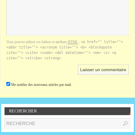
Vous pouvez utiliser ces balises et attributs
HTML
:
<a href="" title="">
<abbr title=""> <acronym title=""> <b> <blockquote
cite=""> <cite> <code> <del datetime=""> <em> <i> <q
cite=""> <strike> <strong>
Me notifier des nouveaux articles par mail.
RECHERCHER