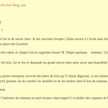
her26.over-blog.com
)
 ?
d’art et de savoir faire. Je me souviens lorsque j’allais encore à l’école dans l
 la place des Graviers.
s cette odeur et chaque fois je regardais bosser M. Dupin quelques minutes. Un 
 du bois, fer et feu et demande un grand savoir-faire pour avoir une étanchéité 
petite entreprise recevait des lattes de bois qu’il fallait dégrossir, si ma mémoi
ctif premier est de courber les douelles et de les insérer dans le bas du tonneau.
tent.
l’intérieur du tonneau un petit brasero dans lequel il va brûler des copeaux de 