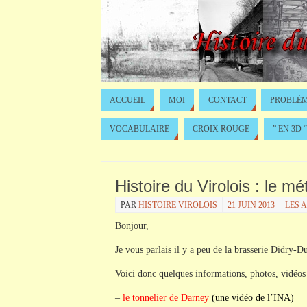
ACCUEIL
MOI
CONTACT
PROBLÈM
VOCABULAIRE
CROIX ROUGE
” EN 3D “
Histoire du Virolois : le mé
PAR
HISTOIRE VIROLOIS
21 JUIN 2013
LES 
Bonjour,
Je vous parlais il y a peu de la brasserie Didry-D
Voici donc quelques informations, photos, vidéos e
–
le tonnelier de Darney
(une vidéo de l’INA)