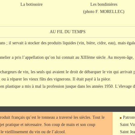
La botissoire
Les bondinières
(photo F. MORELLEC)
AU FIL DU TEMPS
 ; il servait à stocker des produits liquides (vin, bière, cidre, eau), mais éga
nelier a pris l’appellation qu’on lui connait au XIIIème siècle. Au moyen-âge, l
hargeurs de vin, les seuls qui avaient le droit de débarquer le vin qui arrivait p
ou à réparer les vieux fûts des vignerons. Il était payé à la pièce.
 en plastique a mis à mal la profession jusque dans les années 1950. L’élevage d
oduit français qu’est le tonneau a traversé les siècles. Tout le
Patrons
bjet pratique et nécessaire. Son coup de main et son coup
Saint Vi
le vieillissement du vin ou de l’alcool.
Saint Jea