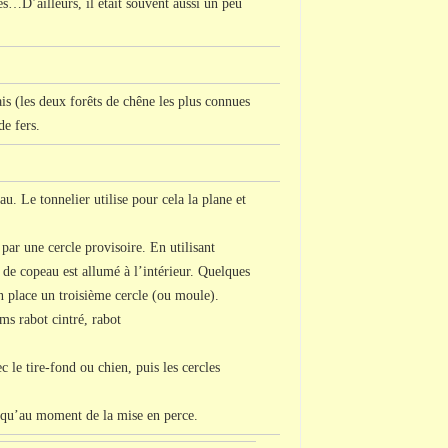
s…D’ailleurs, il était souvent aussi un peu
is (les deux forêts de chêne les plus connues
de fers.
au. Le tonnelier utilise pour cela la plane et
 par une cercle provisoire. En utilisant
u de copeau est allumé à l’intérieur. Quelques
 en place un troisième cercle (ou moule).
oms rabot cintré, rabot
ec le tire-fond ou chien, puis les cercles
é qu’au moment de la mise en perce.