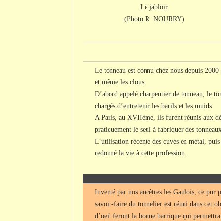
Le jabloir
(Photo R. NOURRY)
Le tonneau est connu chez nous depuis 2000 ans
et même les clous.
D’abord appelé charpentier de tonneau, le ton
chargés d’entretenir les barils et les muids.
A Paris, au XVIIème, ils furent réunis aux déc
pratiquement le seul à fabriquer des tonneaux 
L’utilisation récente des cuves en métal, puis
redonné la vie à cette profession.
Inventé par nos ancêtres les Gaulois, ce pur pr
savoir-faire du tonnelier est réuni dans cet o
d’oeil feront la bonne barrique qui permettra 