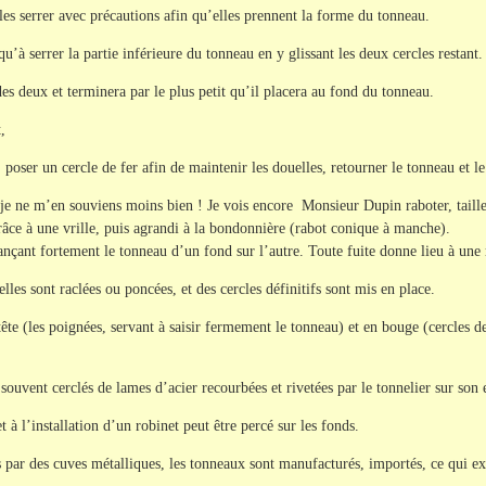
es serrer avec précautions afin qu’elles prennent la forme du tonneau.
 qu’à serrer la partie inférieure du tonneau en y glissant les deux cercles restant.
des deux et terminera par le plus petit qu’il placera au fond du tonneau.
,
te, poser un cercle de fer afin de maintenir les douelles, retourner le tonneau et 
 je ne m’en souviens moins bien ! Je vois encore Monsieur Dupin raboter, taill
râce à une vrille, puis agrandi à la bondonnière (rabot conique à manche).
lançant fortement le tonneau d’un fond sur l’autre. Toute fuite donne lieu à une 
elles sont raclées ou poncées, et des cercles définitifs sont mis en place.
 tête (les poignées, servant à saisir fermement le tonneau) et en bouge (cercles de
souvent cerclés de lames d’acier recourbées et rivetées par le tonnelier sur son
 à l’installation d’un robinet peut être percé sur les fonds.
par des cuves métalliques, les tonneaux sont manufacturés, importés, ce qui exp