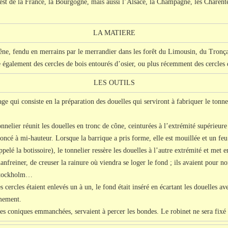
est de la France, la Bourgogne, mais aussi l’Alsace, la Champagne, les Charente
LA MATIERE
chêne, fendu en merrains par le merrandier dans les forêt du Limousin, du Tronça
e également des cercles de bois entourés d’osier, ou plus récemment des cercles 
LES OUTILS
age qui consiste en la préparation des douelles qui serviront à fabriquer le tonne
onnelier réunit les douelles en tronc de cône, ceinturées à l’extrémité supérieure
foncé à mi-hauteur. Lorsque la barrique a pris forme, elle est mouillée et un fe
appelé la botissoire), le tonnelier ressère les douelles à l’autre extrémité et met
hanfreiner, de creuser la rainure où viendra se loger le fond ; ils avaient pour n
u stockholm…
es cercles étaient enlevés un à un, le fond était inséré en écartant les douelles av
rmement.
lles coniques emmanchées, servaient à percer les bondes. Le robinet ne sera fix