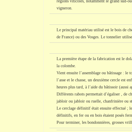
régions viticoles, notamment le grand sud-ou
vigneron.
Le principal matériau utilisé est le bois de 
de France) ou des Vosges. Le tonnelier utilis
La première étape de la fabrication est le dol
la colombe.
Vient ensuite l’assemblage ou bâtissage : le t
l’asse et le chasse, un deuxième cercle est en
heures plus tard, à l’aide du bâtissoir (aussi 
Différents rabots permettait d’égaliser , de c
jabloir ou jabloir ou ruelle, chanfrinière o
Le cerclage définitif était ensuite effectué ; l
définitifs, en fer ou en bois étaient posés fe
Pour terminer, les bondonnières, grosses vri