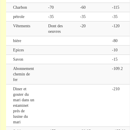
Charbon
-70
-60
-115
pétrole
-35
-35
-35
Vêtements
Dont des
-20
-120
oeuvres
bière
-80
Epices
-10
Savon
-15
Abonnement
-109.2
chemin de
fer
Diner et
-210
gouter du
mari dans un
estaminet
prés de
lusine du
mari