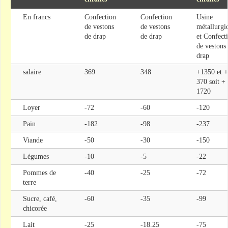
En francs
Confection
Confection
Usine
de vestons
de vestons
métallurgi
de drap
de drap
et Confect
de vestons
drap
salaire
369
348
+1350 et +
370 soit +
1720
Loyer
-72
-60
-120
Pain
-182
-98
-237
Viande
-50
-30
-150
Légumes
-10
-5
-22
Pommes de
-40
-25
-72
terre
Sucre, café,
-60
-35
-99
chicorée
Lait
-25
-18.25
-75