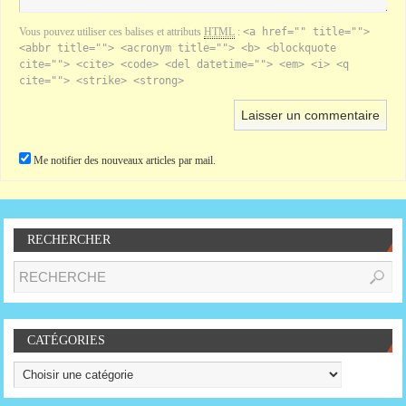
Vous pouvez utiliser ces balises et attributs
HTML
:
<a href="" title="">
<abbr title=""> <acronym title=""> <b> <blockquote
cite=""> <cite> <code> <del datetime=""> <em> <i> <q
cite=""> <strike> <strong>
Me notifier des nouveaux articles par mail.
RECHERCHER
CATÉGORIES