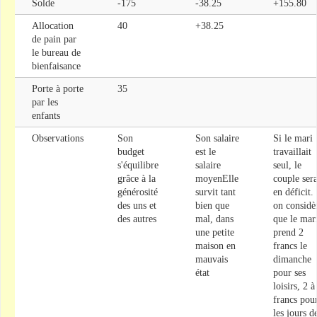
Solde
-175
-38.25
+155.80
Allocation
40
+38.25
de pain par
le bureau de
bienfaisance
Porte à porte
35
par les
enfants
Observations
Son
Son salaire
Si le mari
budget
est le
travaillait
s'équilibre
salaire
seul, le
grâce à la
moyenElle
couple sera
générosité
survit tant
en déficit.
des uns et
bien que
on considè
des autres
mal, dans
que le mar
une petite
prend 2
maison en
francs le
mauvais
dimanche
état
pour ses
loisirs, 2 à
francs pou
les jours d