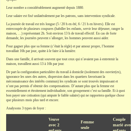
Leur nombre a considérablement augmenté depuis 1880.
Leur salaire est fixé unilatéralement par les patrons, sans intervention syndicale.
La journée de travail est très longue (5 / 20 h en été, 6 / 21 h en hivers). Elle est
entrecoupée de plusieurs coupures (habiller les enfants, servir leur déjeuner, ranger la
maison, …) représentant 2h. Soit environ 13 h de travail effectif. En cas de forte
demande, les journées peuvent s’allonger, les hommes peuvent aussi aider.
Pour gagner plus que sa femme (c’était la règle) et par amour propre, l’homme
travaillait 16h par jour, quitte à le faire à la lumière.
Dans une famille, il arrivait souvent que tout ceux qui n’avaient pas à entretenir la
maison, travaillent aussi 13 à 16h par jour.
De part la configuration particulière du travail à domicile (isolement des ouvrier(es),
ignorance les unes des autres, dispersion dans les quartiers favorisant la
méconnaissance des intérêts commun) les syndicats se sont trouvés impuissant et
n’ont pas permis d’obtenir des compensations. D’autant plus que la femme est
essentiellement et étroitement individualiste, son groupement c’est sa famille. Et à quoi
bon payer une cotisation (qui ampute le faible salaire) qui ne rapportera quelque chose
que plusieurs mois plus tard et encore.
Analysons 3 types de foyer :
Veuve
Couple
Femme
avec 2
marié ave
seule
enfants
enfants